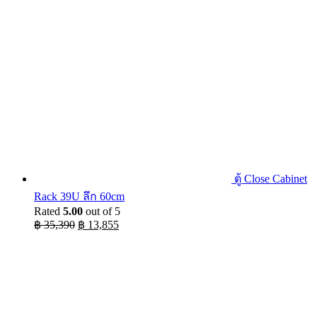
ตู้ Close Cabinet
Rack 39U ลึก 60cm
Rated
5.00
out of 5
Original
Current
฿
35,390
฿
13,855
price
price
was:
is:
฿ 35,390.
฿ 13,855.