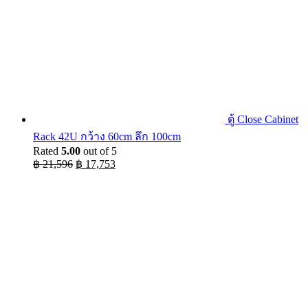
ตู้ Close Cabinet
Rack 42U กว้าง 60cm ลึก 100cm
Rated
5.00
out of 5
Original
Current
฿
21,596
฿
17,753
price
price
was:
is:
฿ 21,596.
฿ 17,753.