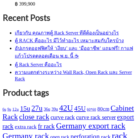
฿
399,900
Recent Posts
เกียวกับ คุณภาพตู้ Rack Server ทีดีต้องเป็นอย่างไร
ตู้ RACK คืออะไร มีไว้ทำอะไร เหมาะสมกับใครบ้าง
อัปเกรดออฟฟิศให้ ‘เงียบ’ และ ‘มืออาชีพ’ แถมฟรี! กาแฟ
แก้วโปรดตลอดเดือน พ.ย. นี้ ☕
ตู้ Rack Server คืออะไร
ความแตกต่างระหว่าง Wall Rack, Open Rack และ Server
Rack
Product tags
42U
27u
Cabinet
15u
45U
80cm
36u
39u
12u
6u
9u
60*60
Rack
close rack
export
curve rack
curve rack server
Germany export rack
rack
fr rack
extra rack
rack
Germany rack
perforation
rack
open rack