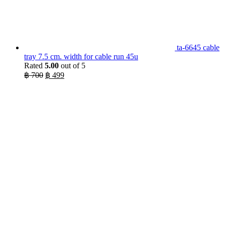
ta-6645 cable
tray 7.5 cm. width for cable run 45u
Rated
5.00
out of 5
Original
Current
฿
700
฿
499
price
price
was:
is:
฿ 700.
฿ 499.