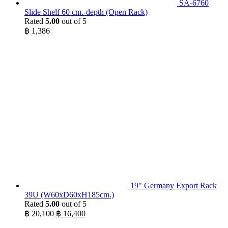
SA-6760
Slide Shelf 60 cm.-depth (Open Rack)
Rated
5.00
out of 5
฿
1,386
19" Germany Export Rack
39U (W60xD60xH185cm.)
Rated
5.00
out of 5
Original
Current
฿
20,100
฿
16,400
price
price