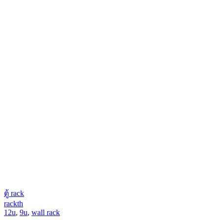
ตู้ rack
rackth
12u
,
9u
,
wall rack