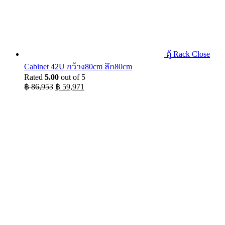
ตู้ Rack Close
Cabinet 42U กว้าง80cm ลึก80cm
Rated
5.00
out of 5
Original
Current
฿
86,953
฿
59,971
price
price
was:
is:
฿ 86,953.
฿ 59,971.