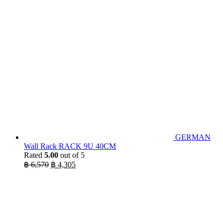
was:
is:
฿ 20,100.
฿ 16,400.
GERMAN
Wall Rack RACK 9U 40CM
Rated
5.00
out of 5
Original
Current
฿
6,570
฿
4,305
price
price
was:
is:
฿ 6,570.
฿ 4,305.