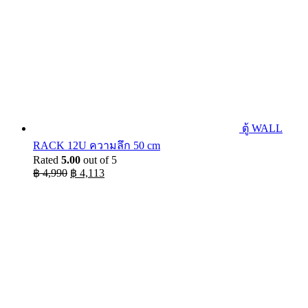
ตู้ WALL
RACK 12U ความลึก 50 cm
Rated
5.00
out of 5
Original
Current
฿
4,990
฿
4,113
price
price
was:
is:
฿ 4,990.
฿ 4,113.