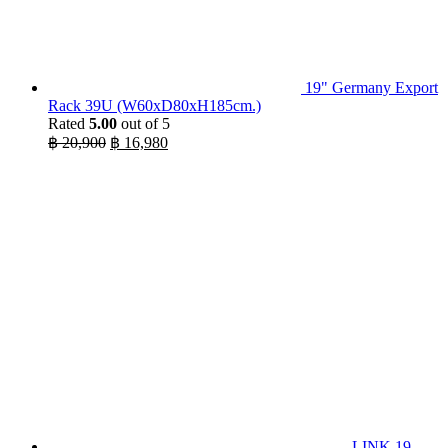
19" Germany Export
Rack 39U (W60xD80xH185cm.)
Rated
5.00
out of 5
Original
Current
฿
20,900
฿
16,980
price
price
was:
is:
฿ 20,900.
฿ 16,980.
LINK 19