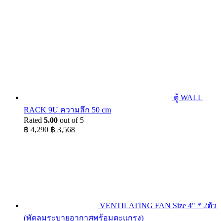
ตู้ WALL
RACK 9U ความลึก 50 cm
Rated
5.00
out of 5
Original
Current
฿
4,290
฿
3,568
price
price
was:
is:
฿ 4,290.
฿ 3,568.
VENTILATING FAN Size 4" * 2ตัว
(พัดลมระบายอากาศพร้อมตะแกรง)