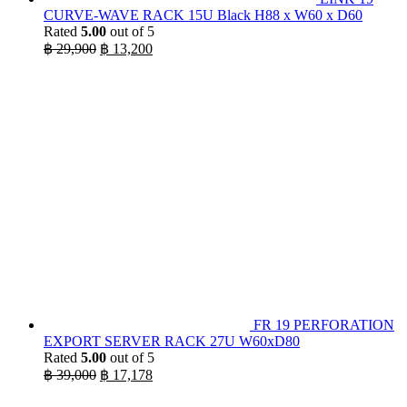
CURVE-WAVE RACK 15U Black H88 x W60 x D60
Rated
5.00
out of 5
Original
Current
฿
29,900
฿
13,200
price
price
was:
is:
฿ 29,900.
฿ 13,200.
FR 19 PERFORATION
EXPORT SERVER RACK 27U W60xD80
Rated
5.00
out of 5
Original
Current
฿
39,000
฿
17,178
price
price
was:
is: