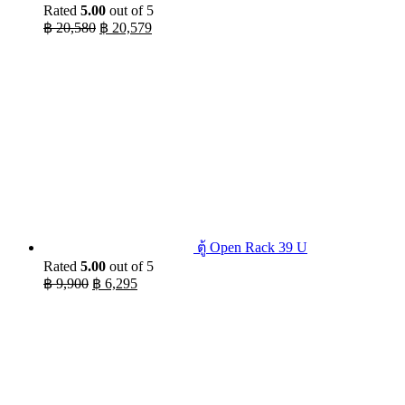
Rated
5.00
out of 5
Original
Current
฿
20,580
฿
20,579
price
price
was:
is:
฿ 20,580.
฿ 20,579.
ตู้ Open Rack 39 U
Rated
5.00
out of 5
Original
Current
฿
9,900
฿
6,295
price
price
was:
is:
฿ 9,900.
฿ 6,295.