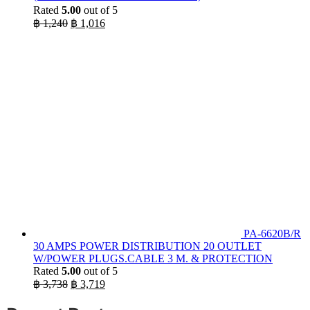
Rated
5.00
out of 5
Original
Current
฿
1,240
฿
1,016
price
price
was:
is:
฿ 1,240.
฿ 1,016.
PA-6620B/R
30 AMPS POWER DISTRIBUTION 20 OUTLET
W/POWER PLUGS.CABLE 3 M. & PROTECTION
Rated
5.00
out of 5
Original
Current
฿
3,738
฿
3,719
price
price
was:
is: