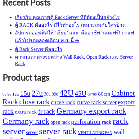
Recent Posts
฿ 3,738.
฿ 3,719.
เกียวกับ คุณภาพตู้ Rack Server ทีดีต้องเป็นอย่างไร
ตู้ RACK คืออะไร มีไว้ทำอะไร เหมาะสมกับใครบ้าง
อัปเกรดออฟฟิศให้ ‘เงียบ’ และ ‘มืออาชีพ’ แถมฟรี! กาแฟ
แก้วโปรดตลอดเดือน พ.ย. นี้ ☕
ตู้ Rack Server คืออะไร
ความแตกต่างระหว่าง Wall Rack, Open Rack และ Server
Rack
Product tags
42U
27u
Cabinet
15u
45U
80cm
36u
39u
12u
6u
9u
60*60
Rack
close rack
export
curve rack
curve rack server
Germany export rack
rack
fr rack
extra rack
rack
Germany rack
perforation
rack
open rack
server
server rack
wall
server
VENTILATING FAN