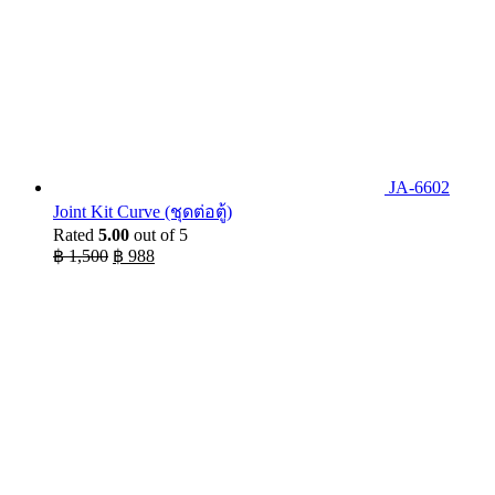
JA-6602
Joint Kit Curve (ชุดต่อตู้)
Rated
5.00
out of 5
Original
Current
฿
1,500
฿
988
price
price
was:
is:
฿ 1,500.
฿ 988.