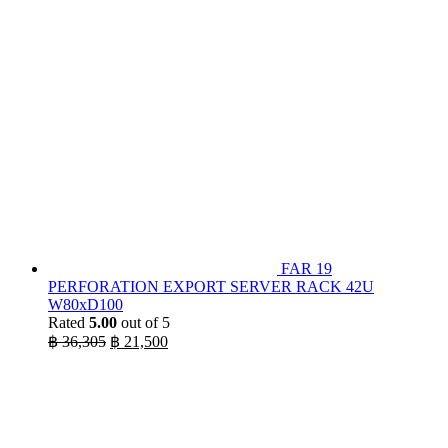
฿ 39,000.
฿ 17,178.
FAR 19
PERFORATION EXPORT SERVER RACK 42U
W80xD100
Rated
5.00
out of 5
Original
Current
฿
36,305
฿
21,500
price
price
was:
is:
฿ 36,305.
฿ 21,500.