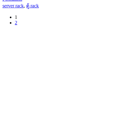
server rack
,
ตู้ rack
1
2