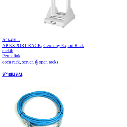
อ่านต่อ ..
AP EXPORT RACK
,
Germany Export Rack
rackth
Permalink
open rack
,
server
,
ตู้ open racks
สายแลน