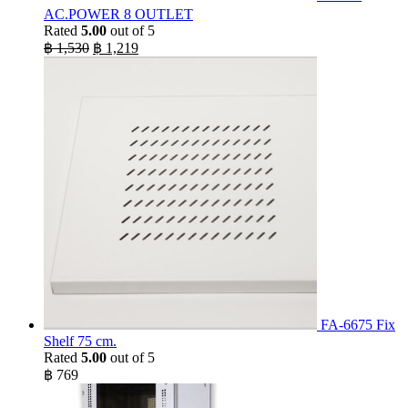
AC.POWER 8 OUTLET
Rated
5.00
out of 5
Original
Current
฿
1,530
฿
1,219
price
price
was:
is:
฿ 1,530.
฿ 1,219.
FA-6675 Fix
Shelf 75 cm.
Rated
5.00
out of 5
฿
769