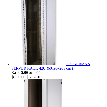
19" GERMAN
SERVER RACK 42U (60x90x205 cm.)
Rated
5.00
out of 5
Original
Current
฿
29,900
฿
26,450
price
price
was:
is:
฿ 29,900.
฿ 26,450.