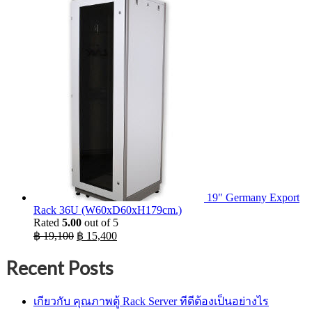
was:
is:
฿ 1,256.
฿ 1,219.
19" Germany Export
Rack 36U (W60xD60xH179cm.)
Rated
5.00
out of 5
Original
Current
฿
19,100
฿
15,400
price
price
was:
is:
Recent Posts
฿ 19,100.
฿ 15,400.
เกียวกับ คุณภาพตู้ Rack Server ทีดีต้องเป็นอย่างไร