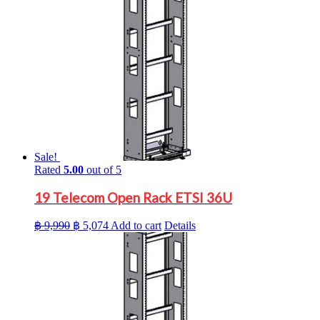
Sale!
Rated
5.00
out of 5
19 Telecom Open Rack ETSI 36U
Original
Current
฿
9,990
฿
5,074
Add to cart
Details
price
price
was:
is:
฿ 9,990.
฿ 5,074.