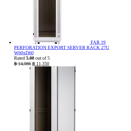
FAR 19
PERFORATION EXPORT SERVER RACK 27U
W60xD60
Rated
5.00
out of 5
Original
Current
฿
14,086
฿
11,350
price
price
was:
is:
฿ 14,086.
฿ 11,350.