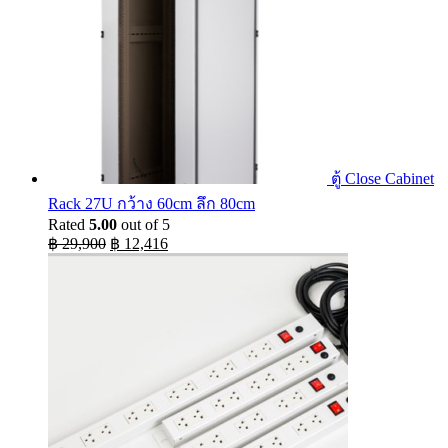
ตู้ Close Cabinet
Rack 27U กว้าง 60cm ลึก 80cm
Rated
5.00
out of 5
Original
Current
฿
29,900
฿
12,416
price
price
was:
is:
฿ 29,900.
฿ 12,416.