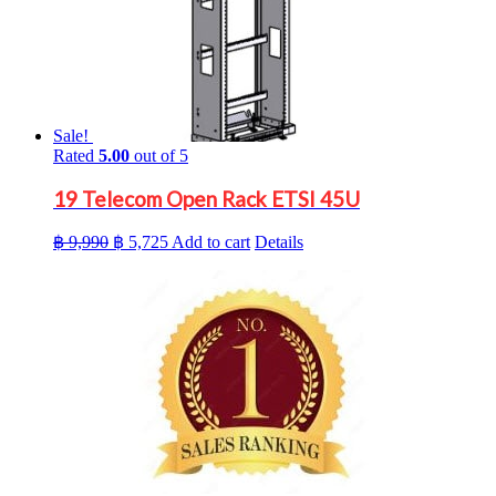
Sale!
Rated
5.00
out of 5
19 Telecom Open Rack ETSI 45U
Original
Current
฿
9,990
฿
5,725
Add to cart
Details
price
price
was:
is:
฿ 9,990.
฿ 5,725.