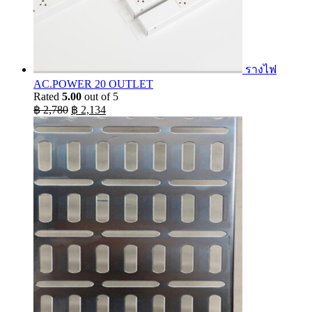
รางไฟ
AC.POWER 20 OUTLET
Rated
5.00
out of 5
Original
Current
฿
2,780
฿
2,134
price
price
was:
is:
฿ 2,780.
฿ 2,134.