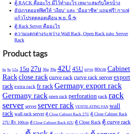
ตู้ RACK คืออะไร มีไว้ทำอะไร เหมาะสมกับใครบ้าง
อัปเกรดออฟฟิศให้ ‘เงียบ’ และ ‘มืออาชีพ’ แถมฟรี! กาแฟ
แก้วโปรดตลอดเดือน พ.ย. นี้ ☕
ตู้ Rack Server คืออะไร
ความแตกต่างระหว่าง Wall Rack, Open Rack และ Server
Rack
Product tags
42U
27u
Cabinet
15u
45U
80cm
36u
39u
12u
6u
9u
60*60
Rack
close rack
export
curve rack
curve rack server
Germany export rack
rack
fr rack
extra rack
rack
Germany rack
perforation
rack
open rack
server
server rack
wall
server
VENTILATING FAN
rack
wall rack server
ตู้ Close Cabinet Rack
ตู้ Close Cabinet Rack 27U
ตู้ curve rack
ตู้ Close Rack
27U ลึก 100cm
ตู้ Close Cabinet Rack 42U
ตู้ rack
ตู้ server