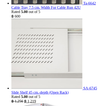
Ta-6642
Cable Tray 7.5 cm. Width For Cable Run 42U
Rated
5.00
out of 5
฿
600
SA-6745
Slide Shelf 45 cm.-depth (Open Rack)
Rated
5.00
out of 5
Original
Current
฿
1,256
฿
1,219
price
price