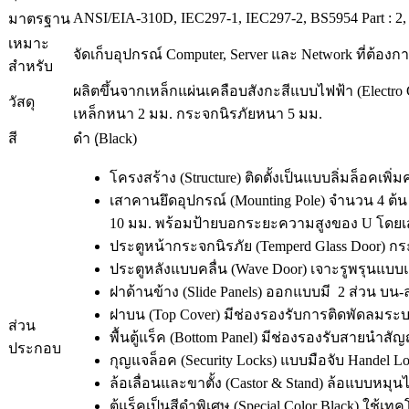
ANSI/EIA-310D, IEC297-1, IEC297-2, BS5954 Part : 2
มาตรฐาน
เหมาะ
จัดเก็บอุปกรณ์ Computer, Server และ Network ที่ต้อ
สำหรับ
ผลิตขึ้นจากเหล็กแผ่นเคลือบสังกะสีแบบไฟฟ้า (Electro 
วัสดุ
เหล็กหนา 2 มม. กระจกนิรภัยหนา 5 มม.
สี
ดำ (ฺBlack)
โครงสร้าง (Structure) ติดตั้งเป็นแบบลิ่มล็อคเพิ
เสาคานยึดอุปกรณ์ (Mounting Pole) จำนวน 4 ต้น เ
10 มม. พร้อมป้ายบอกระยะความสูงของ U โดยเสา
ประตูหน้ากระจกนิรภัย (Temperd Glass Door)
ประตูหลังแบบคลื่น (Wave Door) เจาะรูพรุนแบบแป
ฝาด้านข้าง (Slide Panels) ออกแบบมี 2 ส่วน บน
ฝาบน (Top Cover) มีช่องรองรับการติดพัดล
ส่วน
พื้นตู้แร็ค (Bottom Panel) มีช่องรองรับสายนำ
ประกอบ
กุญแจล็อค (Security Locks) แบบมือจับ Handel L
ล้อเลื่อนและขาตั้ง (Castor & Stand) ล้อแบบหมุนไ
ตู้แร็คเป็นสีดำพิเศษ (Special Color Black) ใช