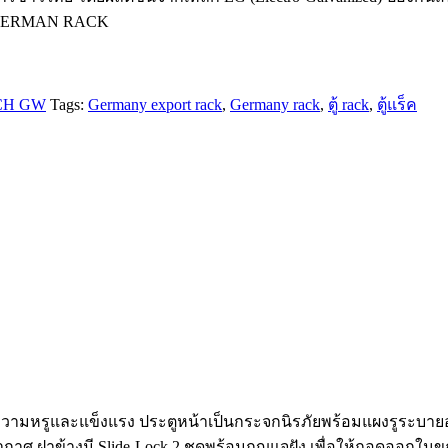
ะของ GERMAN RACK
CH GW
Tags:
Germany export rack
,
Germany rack
,
ตู้ rack
,
ตู้แร็ค
ห้ความหรูและแข็งแรง ประตูหน้าเป็นกระจกนิรภัยพร้อมแผงรูระบาย
ะบายอากาศ ฝาข้างมี Slide-Lock 2 ชุดพร้อมกุญแจฝัง เพื่อให้ถอด