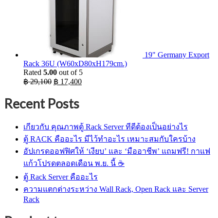
19" Germany Export
Rack 36U (W60xD80xH179cm.)
Rated
5.00
out of 5
Original
Current
฿
29,100
฿
17,400
price
price
was:
is:
Recent Posts
฿ 29,100.
฿ 17,400.
เกียวกับ คุณภาพตู้ Rack Server ทีดีต้องเป็นอย่างไร
ตู้ RACK คืออะไร มีไว้ทำอะไร เหมาะสมกับใครบ้าง
อัปเกรดออฟฟิศให้ ‘เงียบ’ และ ‘มืออาชีพ’ แถมฟรี! กาแฟ
แก้วโปรดตลอดเดือน พ.ย. นี้ ☕
ตู้ Rack Server คืออะไร
ความแตกต่างระหว่าง Wall Rack, Open Rack และ Server
Rack