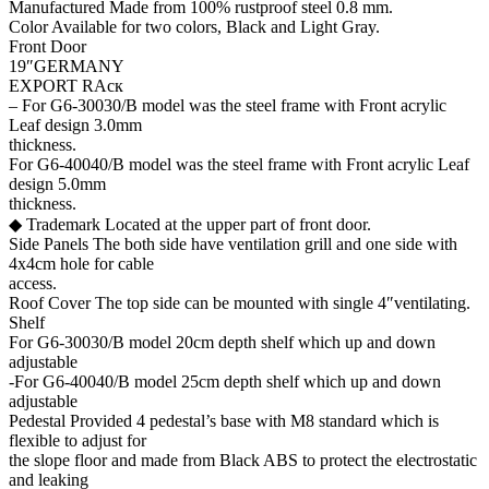
Manufactured Made from 100% rustproof steel 0.8 mm.
Color Available for two colors, Black and Light Gray.
Front Door
19″GERMANY
EXPORT RAск
– For G6-30030/B model was the steel frame with Front acrylic
Leaf design 3.0mm
thickness.
For G6-40040/B model was the steel frame with Front acrylic Leaf
design 5.0mm
thickness.
◆ Trademark Located at the upper part of front door.
Side Panels The both side have ventilation grill and one side with
4x4cm hole for cable
access.
Roof Cover The top side can be mounted with single 4″ventilating.
Shelf
For G6-30030/B model 20cm depth shelf which up and down
adjustable
-For G6-40040/B model 25cm depth shelf which up and down
adjustable
Pedestal Provided 4 pedestal’s base with M8 standard which is
flexible to adjust for
the slope floor and made from Black ABS to protect the electrostatic
and leaking