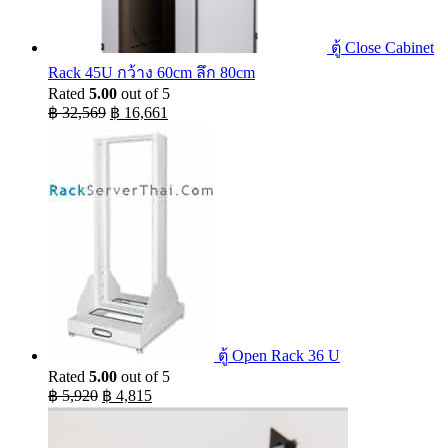
ตู้ Close Cabinet
Rack 45U กว้าง 60cm ลึก 80cm
Rated
5.00
out of 5
Original
Current
฿
32,569
฿
16,661
price
price
was:
is:
฿ 32,569.
฿ 16,661.
ตู้ Open Rack 36 U
Rated
5.00
out of 5
Original
Current
฿
5,920
฿
4,815
price
price
was:
is: