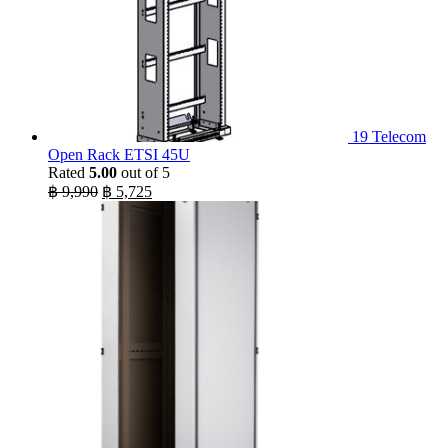
19 Telecom
Open Rack ETSI 45U
Rated
5.00
out of 5
Original
Current
฿
9,990
฿
5,725
price
price
was:
is:
฿ 9,990.
฿ 5,725.