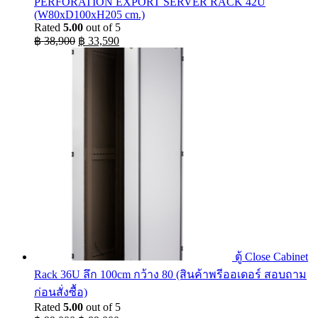
PERFORATION EXPORT SERVER RACK 42U
(W80xD100xH205 cm.)
Rated
5.00
out of 5
Original
Current
฿
38,900
฿
33,590
price
price
was:
is:
฿ 38,900.
฿ 33,590.
ตู้ Close Cabinet
Rack 36U ลึก 100cm กว้าง 80 (สินค้าพรีออเดอร์ สอบถาม
ก่อนสั่งซื้อ)
Rated
5.00
out of 5