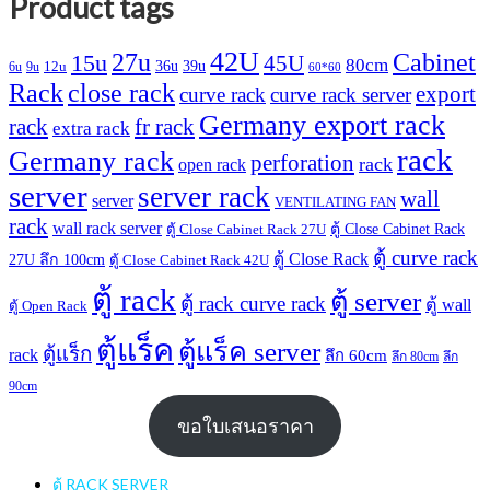
Product tags
42U
27u
Cabinet
15u
45U
80cm
36u
39u
12u
6u
9u
60*60
Rack
close rack
export
curve rack
curve rack server
Germany export rack
rack
fr rack
extra rack
rack
Germany rack
perforation
rack
open rack
server
server rack
wall
server
VENTILATING FAN
rack
wall rack server
ตู้ Close Cabinet Rack
ตู้ Close Cabinet Rack 27U
ตู้ curve rack
ตู้ Close Rack
27U ลึก 100cm
ตู้ Close Cabinet Rack 42U
ตู้ rack
ตู้ server
ตู้ rack curve rack
ตู้ wall
ตู้ Open Rack
ตู้แร็ค
ตู้แร็ค server
ตู้แร็ก
rack
ลึก 60cm
ลึก 80cm
ลึก
90cm
ขอใบเสนอราคา
ตู้ RACK SERVER