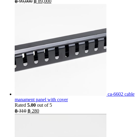
Original
Current
฿
99,000
฿
89,000
price
price
was:
is:
฿ 99,000.
฿ 89,000.
ca-6602 cable
manament panel with cover
Rated
5.00
out of 5
Original
Current
฿
310
฿
280
price
price
was:
is:
฿ 310.
฿ 280.