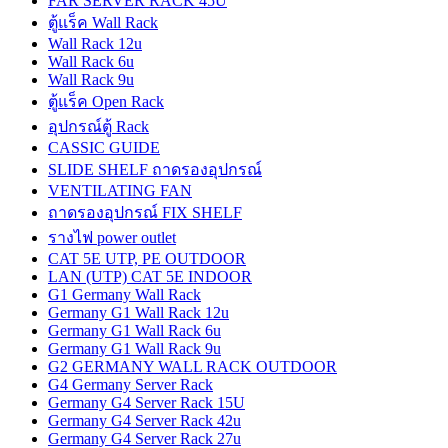
FAR SERVER RACK 45U
ตู้แร็ค Wall Rack
Wall Rack 12u
Wall Rack 6u
Wall Rack 9u
ตู้แร็ค Open Rack
อุปกรณ์ตู้ Rack
CASSIC GUIDE
SLIDE SHELF ถาดรองอุปกรณ์
VENTILATING FAN
ถาดรองอุปกรณ์ FIX SHELF
รางไฟ power outlet
CAT 5E UTP, PE OUTDOOR
LAN (UTP) CAT 5E INDOOR
G1 Germany Wall Rack
Germany G1 Wall Rack 12u
Germany G1 Wall Rack 6u
Germany G1 Wall Rack 9u
G2 GERMANY WALL RACK OUTDOOR
G4 Germany Server Rack
Germany G4 Server Rack 15U
Germany G4 Server Rack 42u
Germany G4 Server Rack 27u