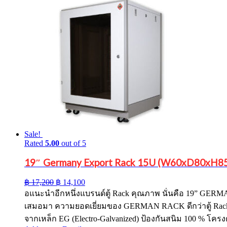
Sale!
Rated
5.00
out of 5
19″ Germany Export Rack 15U (W60xD80xH85
Original
Current
฿
17,200
฿
14,100
price
price
อแนะนำอีกหนึ่งแบรนด์ตู้ Rack คุณภาพ นั่นคือ 19” GE
was:
is:
เสมอมา ความยอดเยี่ยมของ GERMAN RACK ดีกว่าตู้ Rack
฿ 17,200.
฿ 14,100.
จากเหล็ก EG (Electro-Galvanized) ป้องกันสนิม 100 % โครงต