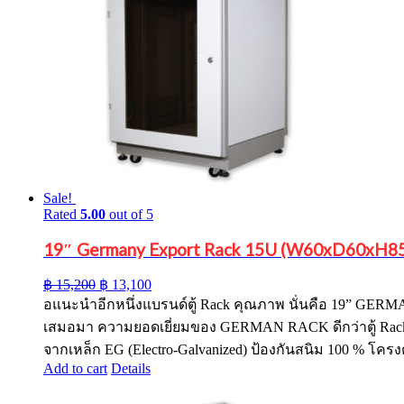
Sale!
Rated
5.00
out of 5
19″ Germany Export Rack 15U (W60xD60xH85
Original
Current
฿
15,200
฿
13,100
price
price
อแนะนำอีกหนึ่งแบรนด์ตู้ Rack คุณภาพ นั่นคือ 19” GE
was:
is:
เสมอมา ความยอดเยี่ยมของ GERMAN RACK ดีกว่าตู้ Rack
฿ 15,200.
฿ 13,100.
จากเหล็ก EG (Electro-Galvanized) ป้องกันสนิม 100 % โครงต
Add to cart
Details