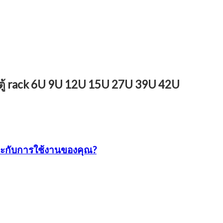
- ตู้ rack 6U 9U 12U 15U 27U 39U 42U
มาะกับการใช้งานของคุณ?