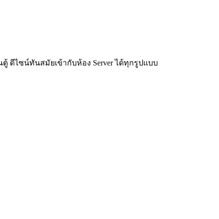
ู้ ดีไซน์ทันสมัยเข้ากับห้อง Server ได้ทุกรูปแบบ