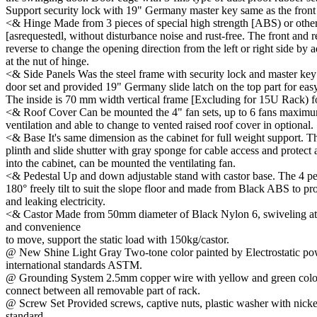
Support security lock with 19" Germany master key same as the front 
<& Hinge Made from 3 pieces of special high strength [ABS) or other
[asrequestedl, without disturbance noise and rust-free. The front and 
reverse to change the opening direction from the left or right side by 
at the nut of hinge.
<& Side Panels Was the steel frame with security lock and master key
door set and provided 19" Germany slide latch on the top part for ea
The inside is 70 mm width vertical frame [Excluding for 15U Rack) f
<& Roof Cover Can be mounted the 4" fan sets, up to 6 fans maxim
ventilation and able to change to vented raised roof cover in optional.
<& Base It's same dimension as the cabinet for full weight support. T
plinth and slide shutter with gray sponge for cable access and protect
into the cabinet, can be mounted the ventilating fan.
<& Pedestal Up and down adjustable stand with castor base. The 4 ped
180° freely tilt to suit the slope floor and made from Black ABS to prot
and leaking electricity.
<& Castor Made from 50mm diameter of Black Nylon 6, swiveling at
and convenience
to move, support the static load with 150kg/castor.
@ New Shine Light Gray Two-tone color painted by Electrostatic po
international standards ASTM.
@ Grounding System 2.5mm copper wire with yellow and green color
connect between all removable part of rack.
@ Screw Set Provided screws, captive nuts, plastic washer with nick
standard.