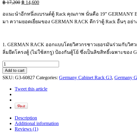
Original
Current
฿
17,200
฿
14,600
price
price
was:
is:
อแนะนำอีกหนึ่งแบรนด์ตู้ Rack คุณภาพ นั่นคือ 19” GERMANY
฿ 17,200.
฿ 14,600.
มา ความยอดเยี่ยมของ GERMAN RACK ดีกว่าตู้ Rack อื่นๆ อย่าง
1. GERMAN RACK ออกแบบโดยวิศวกรชาวเยอรมันร่วมกับวิศวกรชาว
ลิ่มยึดโครงตู้ (ไม่ใช้สกรู) ป้องกันตู้โย้ ซึ่งเป็นลิขสิทธิ์เฉพา
19"
Germany
Add to cart
Export
SKU:
G3-60827
Categories:
Germany Cabinet Rack G3
,
Germany G
Rack
27U
Tweet this article
(W60xD80xH139cm.)
quantity
Description
Additional information
Reviews (1)