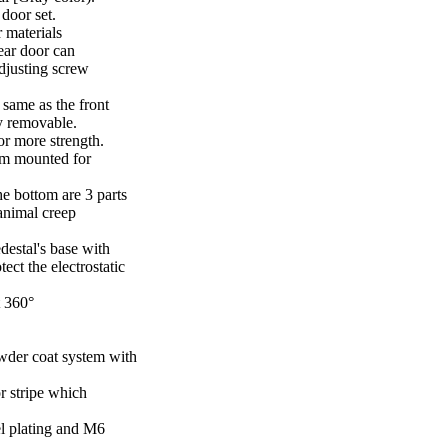
door set.
 materials
rear door can
adjusting screw
 same as the front
sy removable.
or more strength.
um mounted for
he bottom are 3 parts
 animal creep
estal's base with
ect the electrostatic
 360°
wder coat system with
 stripe which
el plating and M6