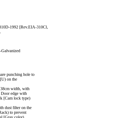
-310D-1992 [Rev.EIA-310Cl,
.
o-Galvanized
re punching hole to
 [U) on the
 38cm width, with
). Door edge with
ock [Cam lock type)
h dust filter on the
ack) to prevent
al [Gray color).