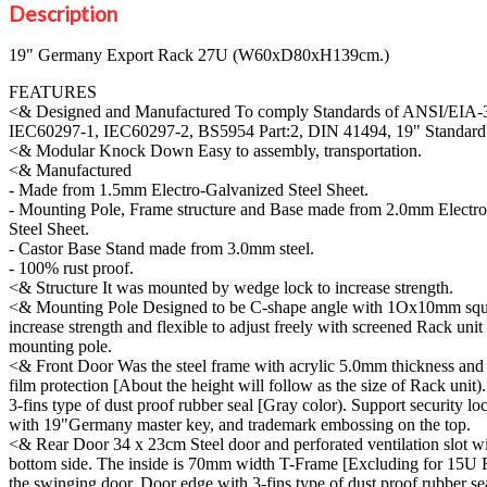
Description
19" Germany Export Rack 27U (W60xD80xH139cm.)
FEATURES
<& Designed and Manufactured To comply Standards of ANSI/EIA
IEC60297-1, IEC60297-2, BS5954 Part:2, DIN 41494, 19" Standard
<& Modular Knock Down Easy to assembly, transportation.
<& Manufactured
- Made from 1.5mm Electro-Galvanized Steel Sheet.
- Mounting Pole, Frame structure and Base made from 2.0mm Electr
Steel Sheet.
- Castor Base Stand made from 3.0mm steel.
- 100% rust proof.
<& Structure It was mounted by wedge lock to increase strength.
<& Mounting Pole Designed to be C-shape angle with 1Ox10mm squa
increase strength and flexible to adjust freely with screened Rack unit
mounting pole.
<& Front Door Was the steel frame with acrylic 5.0mm thickness and
film protection [About the height will follow as the size of Rack unit
3-fins type of dust proof rubber seal [Gray color). Support security l
with 19"Germany master key, and trademark embossing on the top.
<& Rear Door 34 x 23cm Steel door and perforated ventilation slot wit
bottom side. The inside is 70mm width T-Frame [Excluding for 15U R
the swinging door. Door edge with 3-fins type of dust proof rubber se