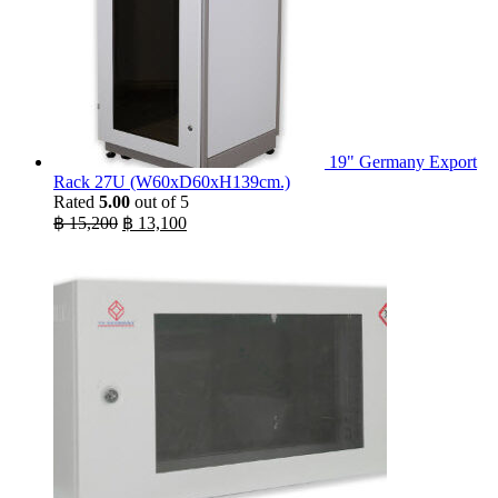
19" Germany Export
Rack 27U (W60xD60xH139cm.)
Rated
5.00
out of 5
Original
Current
฿
15,200
฿
13,100
price
price
was:
is:
฿ 15,200.
฿ 13,100.