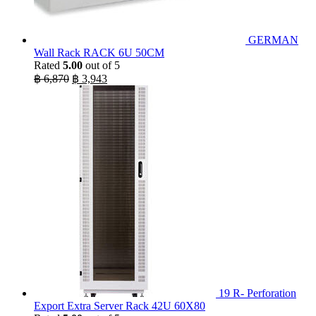
GERMAN
Wall Rack RACK 6U 50CM
Rated
5.00
out of 5
Original
Current
฿
6,870
฿
3,943
price
price
was:
is:
฿ 6,870.
฿ 3,943.
19 R- Perforation
Export Extra Server Rack 42U 60X80