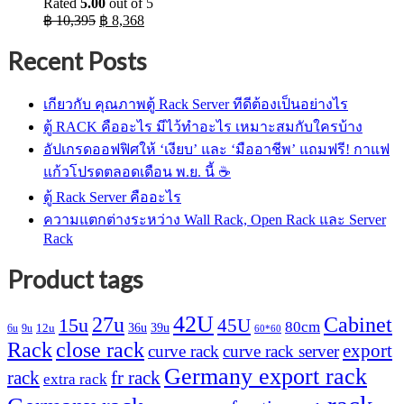
Rated
5.00
out of 5
Original
Current
฿
10,395
฿
8,368
price
price
was:
is:
Recent Posts
฿ 10,395.
฿ 8,368.
เกียวกับ คุณภาพตู้ Rack Server ทีดีต้องเป็นอย่างไร
ตู้ RACK คืออะไร มีไว้ทำอะไร เหมาะสมกับใครบ้าง
อัปเกรดออฟฟิศให้ ‘เงียบ’ และ ‘มืออาชีพ’ แถมฟรี! กาแฟ
แก้วโปรดตลอดเดือน พ.ย. นี้ ☕
ตู้ Rack Server คืออะไร
ความแตกต่างระหว่าง Wall Rack, Open Rack และ Server
Rack
Product tags
42U
27u
Cabinet
15u
45U
80cm
36u
39u
12u
6u
9u
60*60
Rack
close rack
export
curve rack
curve rack server
Germany export rack
rack
fr rack
extra rack