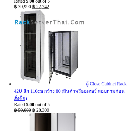
Rated
5.00
out of 5
Original
Current
฿
39,990
฿
22,742
price
price
was:
is:
฿ 39,990.
฿ 22,742.
ตู้ Close Cabinet Rack
42U ลึก 110cm กว้าง 80 (สินค้าพรีออเดอร์ สอบถามก่อน
สั่งซื้อ)
Rated
5.00
out of 5
Original
Current
฿
59,000
฿
28,300
price
price
was:
is:
฿ 59,000.
฿ 28,300.