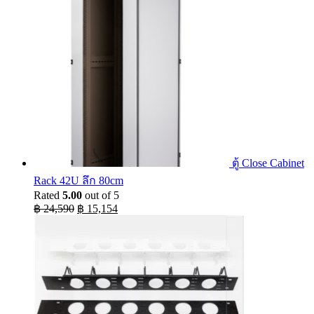
ตู้ Close Cabinet
Rack 42U ลึก 80cm
Rated
5.00
out of 5
Original
Current
฿
24,590
฿
15,154
price
price
was:
is:
฿ 24,590.
฿ 15,154.