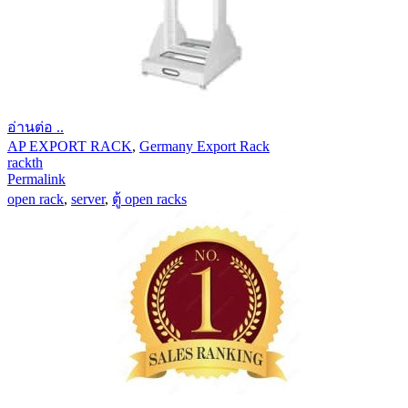
อ่านต่อ ..
AP EXPORT RACK
,
Germany Export Rack
rackth
Permalink
open rack
,
server
,
ตู้ open racks