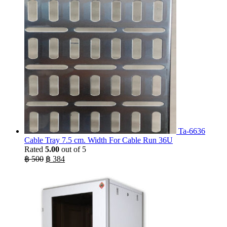
฿ 999.
฿ 521.
Ta-6636
Cable Tray 7.5 cm. Width For Cable Run 36U
Rated
5.00
out of 5
Original
Current
฿
500
฿
384
price
price
was:
is:
฿ 500.
฿ 384.