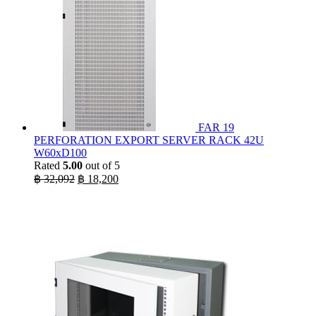
FAR 19
PERFORATION EXPORT SERVER RACK 42U
W60xD100
Rated
5.00
out of 5
Original
Current
฿
32,092
฿
18,200
price
price
was:
is:
฿ 32,092.
฿ 18,200.