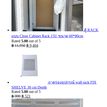
ตู้ RACK
แบบ Close Cabinet Rack 15U ขนาด 60*80cm
Rated
5.00
out of 5
Original
Current
฿
11,950
฿
9,404
price
price
was:
is:
฿ 11,950.
฿ 9,404.
ถาดรองอุปกรณ์ wall rack FIX
SHELVE 30 cm Depth
Rated
5.00
out of 5
Original
Current
฿
999
฿
521
price
price
was:
is: