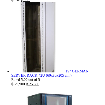
price
price
was:
is:
฿ 518.
฿ 511.
19" GERMAN
SERVER RACK 42U (60x80x205 cm.)
Rated
5.00
out of 5
Original
Current
฿
29,900
฿
25,300
price
price
was:
is:
฿ 29,900.
฿ 25,300.