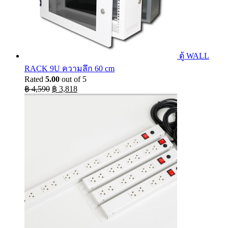
ตู้ WALL
RACK 9U ความลึก 60 cm
Rated
5.00
out of 5
Original
Current
฿
4,590
฿
3,818
price
price
was:
is:
฿ 4,590.
฿ 3,818.