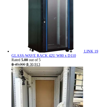
LINK 19
GLASS-WAVE RACK 42U W80 x D110
Rated
5.00
out of 5
Original
Current
฿
49,000
฿
30,913
price
price
was:
is:
฿ 49,000.
฿ 30,913.