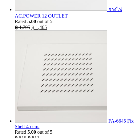
รางไฟ
AC.POWER 12 OUTLET
Rated
5.00
out of 5
Original
Current
฿
1,795
฿
1,465
price
price
was:
is:
฿ 1,795.
฿ 1,465.
FA-6645 Fix
Shelf 45 cm.
Rated
5.00
out of 5
Original
Current
฿
518
฿
511