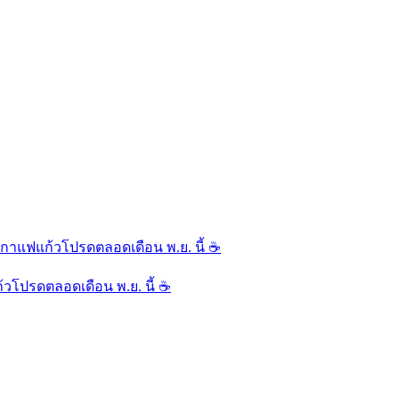
้วโปรดตลอดเดือน พ.ย. นี้ ☕