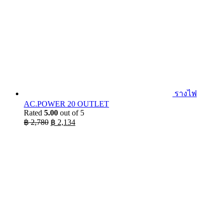
รางไฟ
AC.POWER 20 OUTLET
Rated
5.00
out of 5
Original
Current
฿
2,780
฿
2,134
price
price
was:
is:
฿ 2,780.
฿ 2,134.