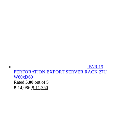
FAR 19
PERFORATION EXPORT SERVER RACK 27U
W60xD60
Rated
5.00
out of 5
Original
Current
฿
14,086
฿
11,350
price
price
was:
is:
฿ 14,086.
฿ 11,350.