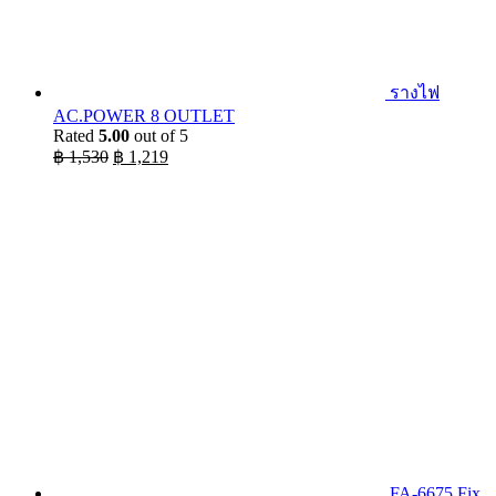
รางไฟ
AC.POWER 8 OUTLET
Rated
5.00
out of 5
Original
Current
฿
1,530
฿
1,219
price
price
was:
is:
฿ 1,530.
฿ 1,219.
FA-6675 Fix