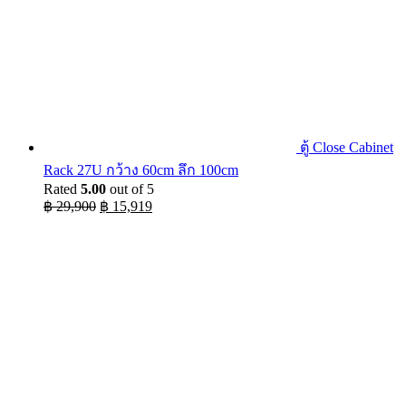
ตู้ Close Cabinet
Rack 27U กว้าง 60cm ลึก 100cm
Rated
5.00
out of 5
Original
Current
฿
29,900
฿
15,919
price
price
was:
is:
฿ 29,900.
฿ 15,919.