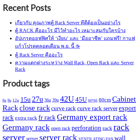
was:
is:
Recent Posts
฿ 19,100.
฿ 15,400.
เกียวกับ คุณภาพตู้ Rack Server ทีดีต้องเป็นอย่างไร
ตู้ RACK คืออะไร มีไว้ทำอะไร เหมาะสมกับใครบ้าง
อัปเกรดออฟฟิศให้ ‘เงียบ’ และ ‘มืออาชีพ’ แถมฟรี! กาแฟ
แก้วโปรดตลอดเดือน พ.ย. นี้ ☕
ตู้ Rack Server คืออะไร
ความแตกต่างระหว่าง Wall Rack, Open Rack และ Server
Rack
Product tags
42U
27u
Cabinet
15u
45U
80cm
36u
39u
12u
6u
9u
60*60
Rack
close rack
export
curve rack
curve rack server
Germany export rack
rack
fr rack
extra rack
rack
Germany rack
perforation
rack
open rack
server
server rack
wall
server
VENTILATING FAN