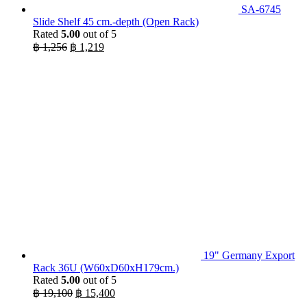
SA-6745
Slide Shelf 45 cm.-depth (Open Rack)
Rated
5.00
out of 5
Original
Current
฿
1,256
฿
1,219
price
price
was:
is:
฿ 1,256.
฿ 1,219.
19" Germany Export
Rack 36U (W60xD60xH179cm.)
Rated
5.00
out of 5
Original
Current
฿
19,100
฿
15,400
price
price