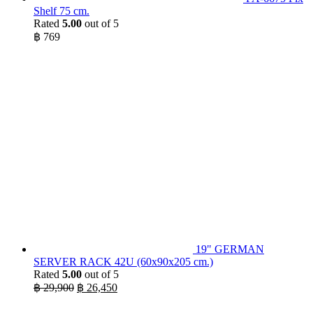
Shelf 75 cm.
Rated
5.00
out of 5
฿
769
19" GERMAN
SERVER RACK 42U (60x90x205 cm.)
Rated
5.00
out of 5
Original
Current
฿
29,900
฿
26,450
price
price
was:
is: