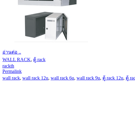
อ่านต่อ ..
WALL RACK
,
ตู้ rack
rackth
Permalink
wall rack
,
wall rack 12u
,
wall rack 6u
,
wall rack 9u
,
ตู้ rack 12u
,
ตู้ r