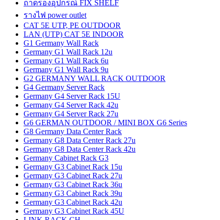
ถาดรองอุปกรณ์ FIX SHELF
รางไฟ power outlet
CAT 5E UTP, PE OUTDOOR
LAN (UTP) CAT 5E INDOOR
G1 Germany Wall Rack
Germany G1 Wall Rack 12u
Germany G1 Wall Rack 6u
Germany G1 Wall Rack 9u
G2 GERMANY WALL RACK OUTDOOR
G4 Germany Server Rack
Germany G4 Server Rack 15U
Germany G4 Server Rack 42u
Germany G4 Server Rack 27u
G6 GERMAN OUTDOOR / MINI BOX G6 Series
G8 Germany Data Center Rack
Germany G8 Data Center Rack 27u
Germany G8 Data Center Rack 42u
Germany Cabinet Rack G3
Germany G3 Cabinet Rack 15u
Germany G3 Cabinet Rack 27u
Germany G3 Cabinet Rack 36u
Germany G3 Cabinet Rack 39u
Germany G3 Cabinet Rack 42u
Germany G3 Cabinet Rack 45U
LINK RACK CH