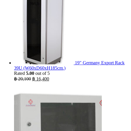
19" Germany Export Rack
39U (W60xD60xH185cm.)
Rated
5.00
out of 5
Original
Current
฿
20,100
฿
16,400
price
price
was:
is:
฿ 20,100.
฿ 16,400.