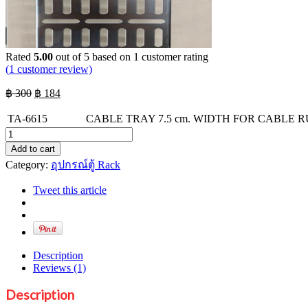
Rated
5.00
out of 5 based on
1
customer rating
(
1
customer review)
Original
Current
฿
300
฿
184
price
price
was:
is:
TA-6615
CABLE TRAY 7.5 cm. WIDTH FOR CABLE R
฿ 300.
฿ 184.
Ta-
6615
Add to cart
Cable
Category:
อุปกรณ์ตู้ Rack
Tray
7.5
Tweet this article
cm.
Width
For
Cable
Run
Description
15U
Reviews (1)
quantity
Description