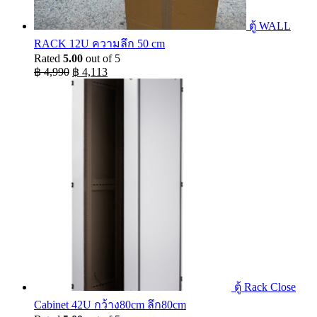
ตู้ WALL
RACK 12U ความลึก 50 cm
Rated
5.00
out of 5
Original
Current
฿
4,990
฿
4,113
price
price
was:
is:
฿ 4,990.
฿ 4,113.
ตู้ Rack Close
Cabinet 42U กว้าง80cm ลึก80cm