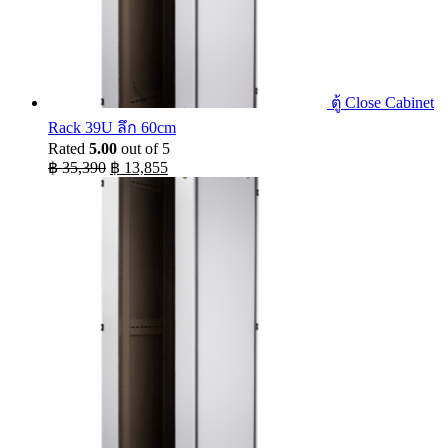
ตู้ Close Cabinet
Rack 39U ลึก 60cm
Rated
5.00
out of 5
Original
Current
฿
35,390
฿
13,855
price
price
was:
is:
฿ 35,390.
฿ 13,855.