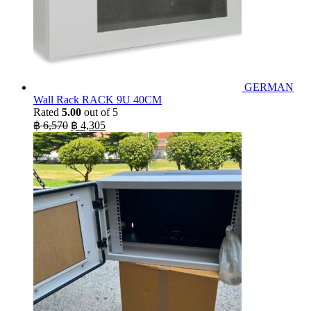
GERMAN
Wall Rack RACK 9U 40CM
Rated
5.00
out of 5
Original
Current
฿
6,570
฿
4,305
price
price
was:
is:
฿ 6,570.
฿ 4,305.