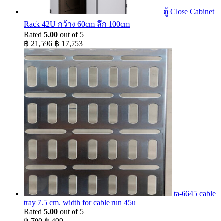
ตู้ Close Cabinet
Rack 42U กว้าง 60cm ลึก 100cm
Rated
5.00
out of 5
Original
Current
฿
21,596
฿
17,753
price
price
was:
is:
฿ 21,596.
฿ 17,753.
ta-6645 cable
tray 7.5 cm. width for cable run 45u
Rated
5.00
out of 5
Original
Current
฿
700
฿
499