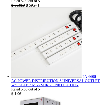
Rated
5.00
out of 5
Original
Current
฿
86,953
฿
59,971
price
price
was:
is:
฿ 86,953.
฿ 59,971.
PA-6606
AC.POWER DISTRIBUTION 6 UNIVERSAL OUTLET
W/CABLE 3 M. & SURGE PROTECTION
Rated
5.00
out of 5
฿
1,061