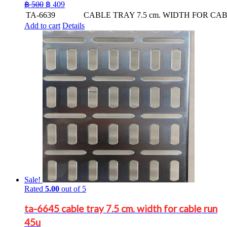
Original
Current
฿
500
฿
409
price
price
TA-6639
CABLE TRAY 7.5 cm. WIDTH FOR CA
was:
is:
Add to cart
Details
฿ 500.
฿ 409.
Sale!
Rated
5.00
out of 5
ta-6645 cable tray 7.5 cm. width for cable run
45u