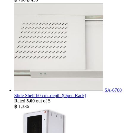
price
price
was:
is:
฿ 700.
฿ 499.
SA-6760
Slide Shelf 60 cm.-depth (Open Rack)
Rated
5.00
out of 5
฿
1,386