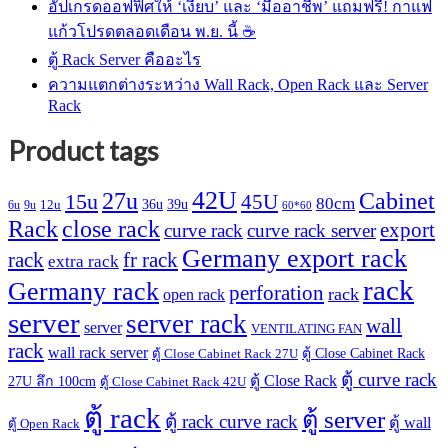
อัปเกรดออฟฟิศให้ ‘เงียบ’ และ ‘มืออาชีพ’ แถมฟรี! กาแฟ
แก้วโปรดตลอดเดือน พ.ย. นี้ ☕
ตู้ Rack Server คืออะไร
ความแตกต่างระหว่าง Wall Rack, Open Rack และ Server
Rack
Product tags
42U
27u
Cabinet
15u
45U
80cm
36u
39u
12u
6u
9u
60*60
Rack
close rack
export
curve rack
curve rack server
Germany export rack
rack
fr rack
extra rack
rack
Germany rack
perforation
rack
open rack
server
server rack
wall
server
VENTILATING FAN
rack
wall rack server
ตู้ Close Cabinet Rack
ตู้ Close Cabinet Rack 27U
ตู้ curve rack
ตู้ Close Rack
27U ลึก 100cm
ตู้ Close Cabinet Rack 42U
ตู้ rack
ตู้ server
ตู้ rack curve rack
ตู้ wall
ตู้ Open Rack