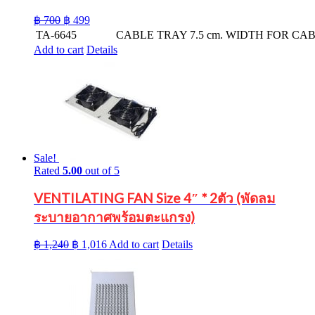
Original
Current
฿
700
฿
499
price
price
TA-6645
CABLE TRAY 7.5 cm. WIDTH FOR CA
was:
is:
Add to cart
Details
฿ 700.
฿ 499.
Sale!
Rated
5.00
out of 5
VENTILATING FAN Size 4″ * 2ตัว (พัดลม
ระบายอากาศพร้อมตะแกรง)
Original
Current
฿
1,240
฿
1,016
Add to cart
Details
price
price
was:
is:
฿ 1,240.
฿ 1,016.