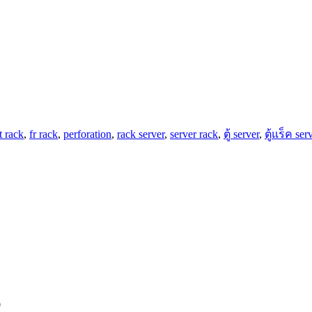
t rack
,
fr rack
,
perforation
,
rack server
,
server rack
,
ตู้ server
,
ตู้แร็ค ser
0