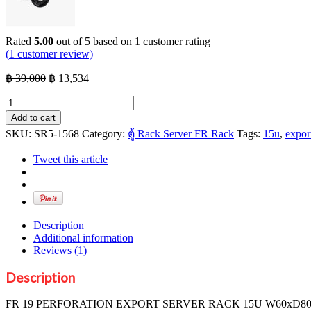
Rated
5.00
out of 5 based on
1
customer rating
(
1
customer review)
Original
Current
฿
39,000
฿
13,534
price
price
FR
was:
is:
19
฿ 39,000.
฿ 13,534.
Add to cart
PERFORATION
SKU:
SR5-1568
Category:
ตู้ Rack Server FR Rack
Tags:
15u
,
expor
EXPORT
SERVER
Tweet this article
RACK
15U
W60xD80
quantity
Description
Additional information
Reviews (1)
Description
FR 19 PERFORATION EXPORT SERVER RACK 15U W60xD8