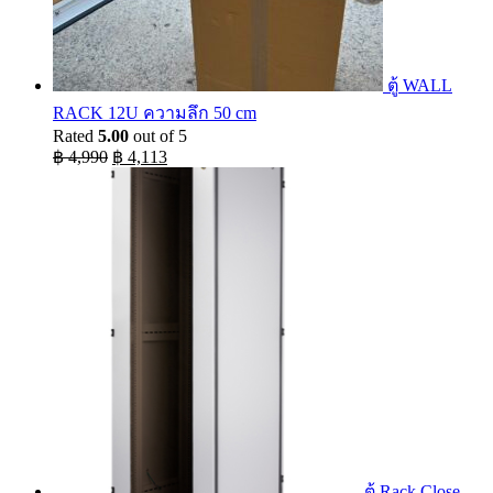
ตู้ WALL
RACK 12U ความลึก 50 cm
Rated
5.00
out of 5
Original
Current
฿
4,990
฿
4,113
price
price
was:
is:
฿ 4,990.
฿ 4,113.
ตู้ Rack Close