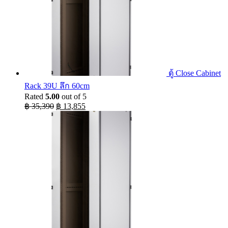
ตู้ Close Cabinet
Rack 39U ลึก 60cm
Rated
5.00
out of 5
Original
Current
฿
35,390
฿
13,855
price
price
was:
is:
฿ 35,390.
฿ 13,855.