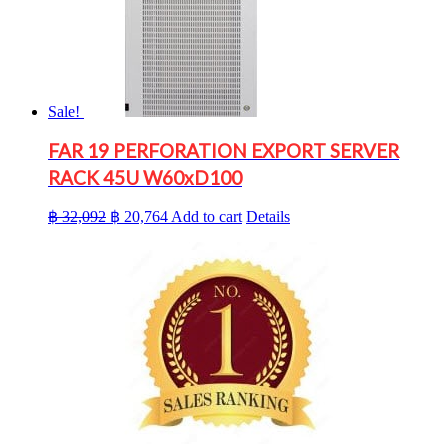
Sale!
FAR 19 PERFORATION EXPORT SERVER
RACK 45U W60xD100
Original
Current
฿
32,092
฿
20,764
Add to cart
Details
price
price
was:
is:
฿ 32,092.
฿ 20,764.