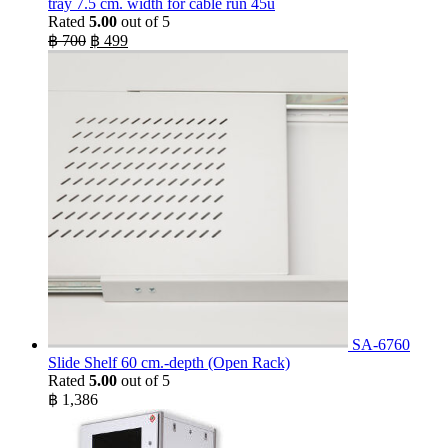
tray 7.5 cm. width for cable run 45u
Rated
5.00
out of 5
Original
Current
฿
700
฿
499
price
price
was:
is:
฿ 700.
฿ 499.
SA-6760
Slide Shelf 60 cm.-depth (Open Rack)
Rated
5.00
out of 5
฿
1,386