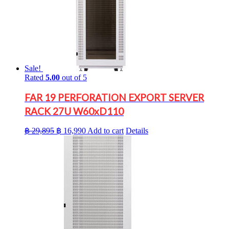
Sale!
Rated
5.00
out of 5
FAR 19 PERFORATION EXPORT SERVER
RACK 27U W60xD110
Original
Current
฿
29,895
฿
16,990
Add to cart
Details
price
price
was:
is:
฿ 29,895.
฿ 16,990.