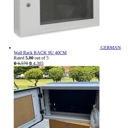
GERMAN
Wall Rack RACK 9U 40CM
Rated
5.00
out of 5
Original
Current
฿
6,570
฿
4,305
price
price
was:
is:
฿ 6,570.
฿ 4,305.