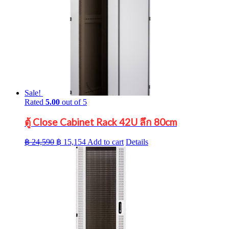
Sale!
Rated
5.00
out of 5
ตู้ Close Cabinet Rack 42U ลึก 80cm
Original
Current
฿
24,590
฿
15,154
Add to cart
Details
price
price
was:
is:
฿ 24,590.
฿ 15,154.