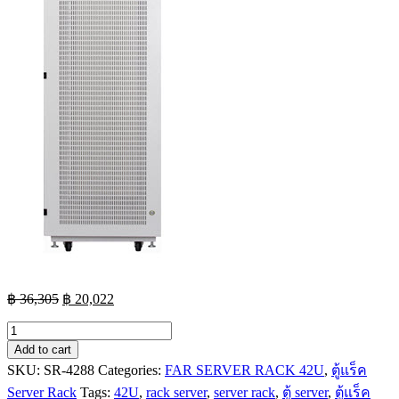
Original
Current
฿
36,305
฿
20,022
price
price
FAR
was:
is:
19
฿ 36,305.
฿ 20,022.
Add to cart
PERFORATION
SKU:
SR-4288
Categories:
FAR SERVER RACK 42U
,
ตู้แร็ค
EXPORT
SERVER
Server Rack
Tags:
42U
,
rack server
,
server rack
,
ตู้ server
,
ตู้แร็ค