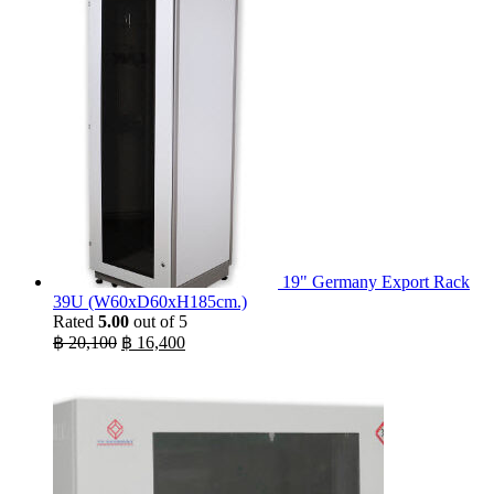
19" Germany Export Rack
39U (W60xD60xH185cm.)
Rated
5.00
out of 5
Original
Current
฿
20,100
฿
16,400
price
price
was:
is:
฿ 20,100.
฿ 16,400.