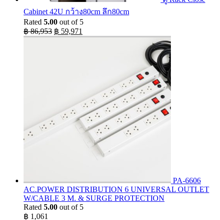
Cabinet 42U กว้าง80cm ลึก80cm
Rated
5.00
out of 5
Original
Current
฿
86,953
฿
59,971
price
price
was:
is:
฿ 86,953.
฿ 59,971.
PA-6606
AC.POWER DISTRIBUTION 6 UNIVERSAL OUTLET
W/CABLE 3 M. & SURGE PROTECTION
Rated
5.00
out of 5
฿
1,061