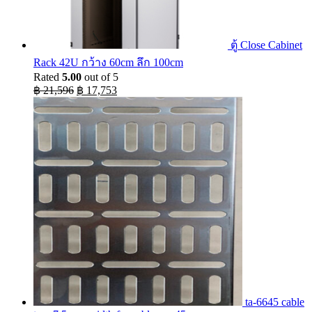
ตู้ Close Cabinet
Rack 42U กว้าง 60cm ลึก 100cm
Rated
5.00
out of 5
Original
Current
฿
21,596
฿
17,753
price
price
was:
is:
฿ 21,596.
฿ 17,753.
ta-6645 cable