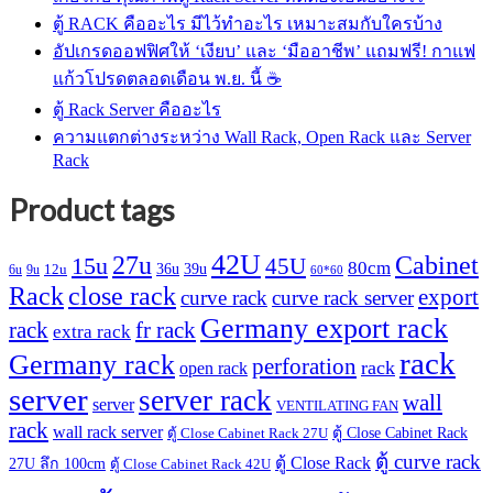
ตู้ RACK คืออะไร มีไว้ทำอะไร เหมาะสมกับใครบ้าง
อัปเกรดออฟฟิศให้ ‘เงียบ’ และ ‘มืออาชีพ’ แถมฟรี! กาแฟ
แก้วโปรดตลอดเดือน พ.ย. นี้ ☕
ตู้ Rack Server คืออะไร
ความแตกต่างระหว่าง Wall Rack, Open Rack และ Server
Rack
Product tags
42U
27u
Cabinet
15u
45U
80cm
36u
39u
12u
6u
9u
60*60
Rack
close rack
export
curve rack
curve rack server
Germany export rack
rack
fr rack
extra rack
rack
Germany rack
perforation
rack
open rack
server
server rack
wall
server
VENTILATING FAN
rack
wall rack server
ตู้ Close Cabinet Rack
ตู้ Close Cabinet Rack 27U
ตู้ curve rack
ตู้ Close Rack
27U ลึก 100cm
ตู้ Close Cabinet Rack 42U