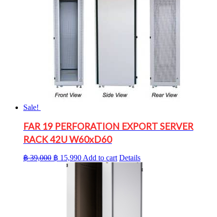
Sale!
FAR 19 PERFORATION EXPORT SERVER
RACK 42U W60xD60
Original
Current
฿
39,000
฿
15,990
Add to cart
Details
price
price
was:
is:
฿ 39,000.
฿ 15,990.