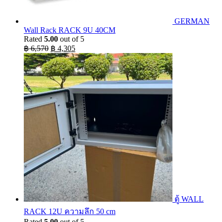
GERMAN
Wall Rack RACK 9U 40CM
Rated
5.00
out of 5
Original
Current
฿
6,570
฿
4,305
price
price
was:
is:
฿ 6,570.
฿ 4,305.
ตู้ WALL
RACK 12U ความลึก 50 cm
Rated
5.00
out of 5