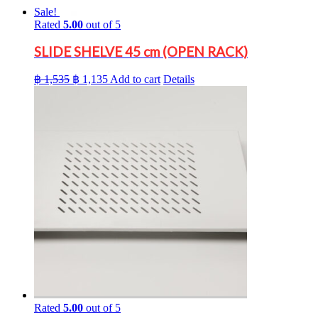
Sale!
Rated
5.00
out of 5
SLIDE SHELVE 45 cm (OPEN RACK)
Original
Current
฿
1,535
฿
1,135
Add to cart
Details
price
price
was:
is:
฿ 1,535.
฿ 1,135.
Rated
5.00
out of 5