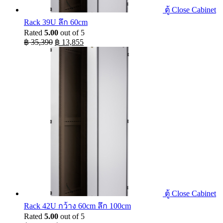
ตู้ Close Cabinet
Rack 39U ลึก 60cm
Rated
5.00
out of 5
Original
Current
฿
35,390
฿
13,855
price
price
was:
is:
฿ 35,390.
฿ 13,855.
ตู้ Close Cabinet
Rack 42U กว้าง 60cm ลึก 100cm
Rated
5.00
out of 5