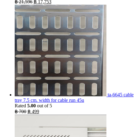
Original
Current
฿
21,596
฿
17,753
price
price
was:
is:
฿ 21,596.
฿ 17,753.
ta-6645 cable
tray 7.5 cm. width for cable run 45u
Rated
5.00
out of 5
Original
Current
฿
700
฿
499
price
price
was:
is:
฿ 700.
฿ 499.