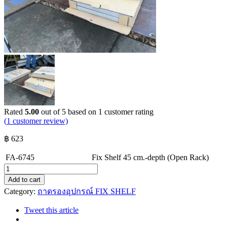
Rated
5.00
out of 5 based on
1
customer rating
(
1
customer review)
฿
623
FA-6745
Fix Shelf 45 cm.-depth (Open Rack)
FA-
6745
Add to cart
Fix
Category:
ถาดรองอุปกรณ์ FIX SHELF
Shelf
45
Tweet this article
cm.-
depth