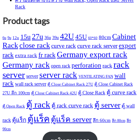
ความแตกต่างระหว่าง Wall Rack, Open Rack และ Server
Rack
Product tags
42U
27u
Cabinet
15u
45U
80cm
36u
39u
12u
6u
9u
60*60
Rack
close rack
export
curve rack
curve rack server
Germany export rack
rack
fr rack
extra rack
rack
Germany rack
perforation
rack
open rack
server
server rack
wall
server
VENTILATING FAN
rack
wall rack server
ตู้ Close Cabinet Rack
ตู้ Close Cabinet Rack 27U
ตู้ curve rack
ตู้ Close Rack
27U ลึก 100cm
ตู้ Close Cabinet Rack 42U
ตู้ rack
ตู้ server
ตู้ rack curve rack
ตู้ wall
ตู้ Open Rack
ตู้แร็ค
ตู้แร็ค server
ตู้แร็ก
rack
ลึก 60cm
ลึก 80cm
ลึก
90cm