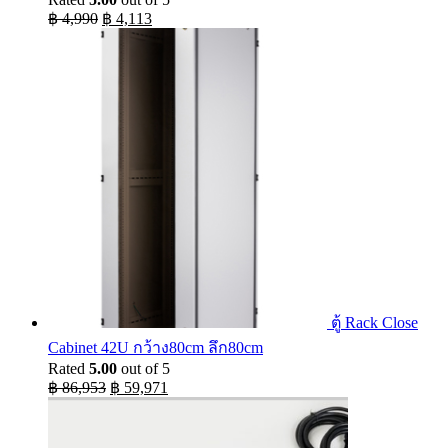
Original
Current
฿
4,990
฿
4,113
price
price
was:
is:
฿ 4,990.
฿ 4,113.
ตู้ Rack Close
Cabinet 42U กว้าง80cm ลึก80cm
Rated
5.00
out of 5
Original
Current
฿
86,953
฿
59,971
price
price
was:
is:
฿ 86,953.
฿ 59,971.