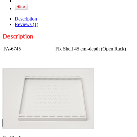
(Open
Rack)
quantity
Description
Reviews (1)
Description
FA-6745
Fix Shelf 45 cm.-depth (Open Rack)