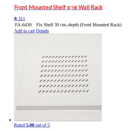
Front Mounted Shelf ถาด Wall Rack
฿
311
FA-6430
Fix Shelf 30 cm.-depth (Front Mounted Rack)
Add to cart
Details
Rated
5.00
out of 5