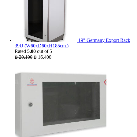
19" Germany Export Rack
39U (W60xD60xH185cm.)
Rated
5.00
out of 5
Original
Current
฿
20,100
฿
16,400
price
price
was:
is:
฿ 20,100.
฿ 16,400.