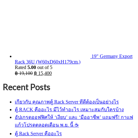
19" Germany Export
Rack 36U (W60xD60xH179cm.)
Rated
5.00
out of 5
Original
Current
฿
19,100
฿
15,400
price
price
was:
is:
Recent Posts
฿ 19,100.
฿ 15,400.
เกียวกับ คุณภาพตู้ Rack Server ทีดีต้องเป็นอย่างไร
ตู้ RACK คืออะไร มีไว้ทำอะไร เหมาะสมกับใครบ้าง
อัปเกรดออฟฟิศให้ ‘เงียบ’ และ ‘มืออาชีพ’ แถมฟรี! กาแฟ
แก้วโปรดตลอดเดือน พ.ย. นี้ ☕
ตู้ Rack Server คืออะไร