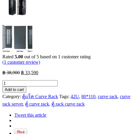
Rated
5.00
out of 5 based on
1
customer rating
(
1
customer review)
Original
Current
฿
38,900
฿
33,590
price
price
CURVE
was:
is:
19"
฿ 38,900.
฿ 33,590.
Add to cart
HIGH
Category:
ตู้แร็ค Curve Rack
Tags:
42U
,
80*110
,
curve rack
,
curve
PERFORATION
EXPORT
rack server
,
ตู้ curve rack
,
ตู้ rack curve rack
SERVER
RACK
Tweet this article
42U
(W80xD100xH205
cm.)