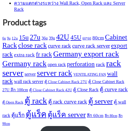
ความแตกต่างระหว่าง Wall Rack, Open Rack และ Server
Rack
Product tags
42U
27u
Cabinet
15u
45U
80cm
36u
39u
12u
6u
9u
60*60
Rack
close rack
export
curve rack
curve rack server
Germany export rack
rack
fr rack
extra rack
rack
Germany rack
perforation
rack
open rack
server
server rack
wall
server
VENTILATING FAN
rack
wall rack server
ตู้ Close Cabinet Rack
ตู้ Close Cabinet Rack 27U
ตู้ curve rack
ตู้ Close Rack
27U ลึก 100cm
ตู้ Close Cabinet Rack 42U
ตู้ rack
ตู้ server
ตู้ rack curve rack
ตู้ wall
ตู้ Open Rack
ตู้แร็ค
ตู้แร็ค server
ตู้แร็ก
rack
ลึก 60cm
ลึก 80cm
ลึก
90cm