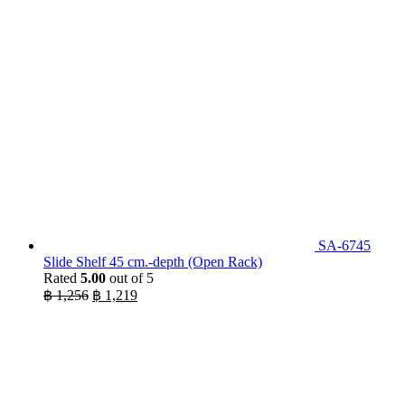
SA-6745
Slide Shelf 45 cm.-depth (Open Rack)
Rated
5.00
out of 5
Original
Current
฿
1,256
฿
1,219
price
price
was:
is:
฿ 1,256.
฿ 1,219.