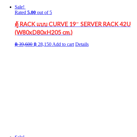
Sale!
Rated
5.00
out of 5
ตู้ RACK แบบ CURVE 19″ SERVER RACK 42U
(W80xD80xH205 cm.)
Original
Current
฿
39,600
฿
28,150
Add to cart
Details
price
price
was:
is:
฿ 39,600.
฿ 28,150.