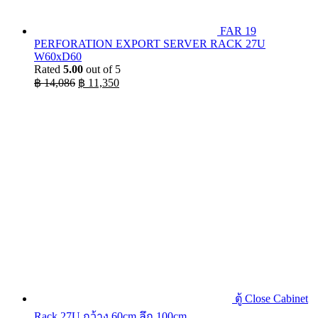
FAR 19
PERFORATION EXPORT SERVER RACK 27U
W60xD60
Rated
5.00
out of 5
Original
Current
฿
14,086
฿
11,350
price
price
was:
is:
฿ 14,086.
฿ 11,350.
ตู้ Close Cabinet
Rack 27U กว้าง 60cm ลึก 100cm