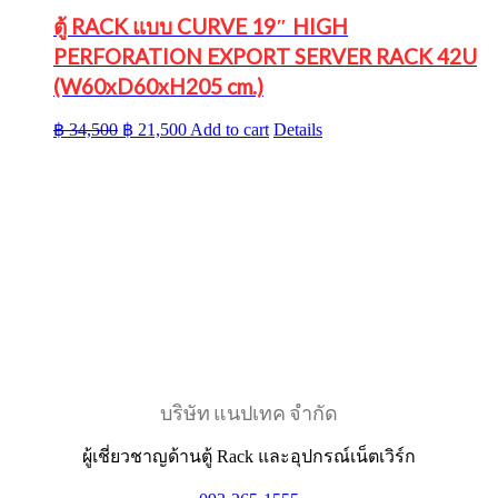
ตู้ RACK แบบ CURVE 19″ HIGH
PERFORATION EXPORT SERVER RACK 42U
(W60xD60xH205 cm.)
Original
Current
฿
34,500
฿
21,500
Add to cart
Details
price
price
was:
is:
฿ 34,500.
฿ 21,500.
บริษัท แนปเทค จำกัด
ผู้เชี่ยวชาญด้านตู้ Rack และอุปกรณ์เน็ตเวิร์ก