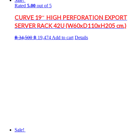
Sale!
Rated
5.00
out of 5
CURVE 19″ HIGH PERFORATION EXPORT
SERVER RACK 42U (W60xD110xH205 cm.)
Original
Current
฿
34,500
฿
19,474
Add to cart
Details
price
price
was:
is:
฿ 34,500.
฿ 19,474.
Sale!