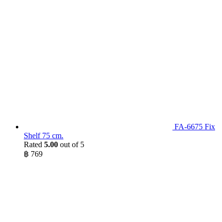
฿ 1,530.
฿ 1,219.
FA-6675 Fix
Shelf 75 cm.
Rated
5.00
out of 5
฿
769