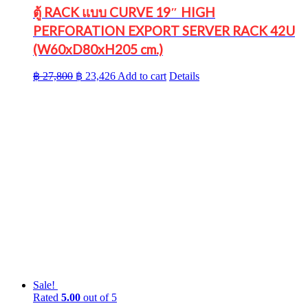
ตู้ RACK แบบ CURVE 19″ HIGH
PERFORATION EXPORT SERVER RACK 42U
(W60xD80xH205 cm.)
Original
Current
฿
27,800
฿
23,426
Add to cart
Details
price
price
was:
is:
฿ 27,800.
฿ 23,426.
Sale!
Rated
5.00
out of 5