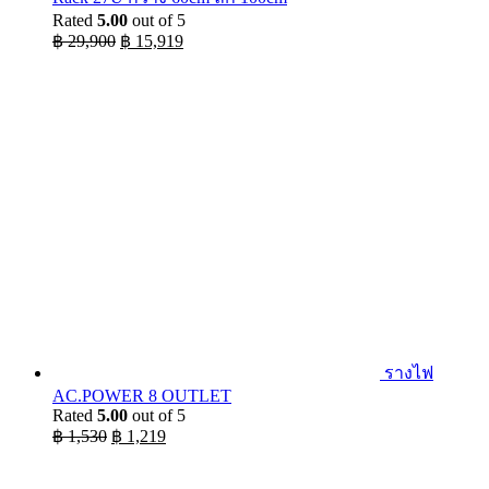
Rated
5.00
out of 5
Original
Current
฿
29,900
฿
15,919
price
price
was:
is:
฿ 29,900.
฿ 15,919.
รางไฟ
AC.POWER 8 OUTLET
Rated
5.00
out of 5
Original
Current
฿
1,530
฿
1,219
price
price
was:
is: