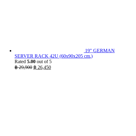
19" GERMAN
SERVER RACK 42U (60x90x205 cm.)
Rated
5.00
out of 5
Original
Current
฿
29,900
฿
26,450
price
price
was:
is:
฿ 29,900.
฿ 26,450.