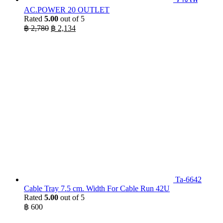
AC.POWER 20 OUTLET
Rated
5.00
out of 5
Original
Current
฿
2,780
฿
2,134
price
price
was:
is:
฿ 2,780.
฿ 2,134.
Ta-6642
Cable Tray 7.5 cm. Width For Cable Run 42U
Rated
5.00
out of 5
฿
600