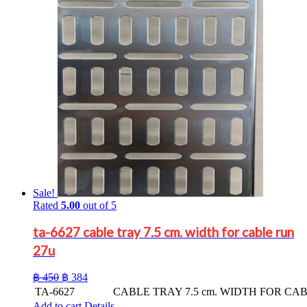
Sale!
Rated
5.00
out of 5
ta-6627 cable tray 7.5 cm. width for cable run
27u
Original
Current
฿
450
฿
384
price
price
TA-6627
CABLE TRAY 7.5 cm. WIDTH FOR CA
was:
is:
Add to cart
Details