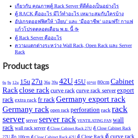
เกียวกับ คุณภาพตู้ Rack Server ทีดีต้องเป็นอย่างไร
ตู้ RACK คืออะไร มีไว้ทำอะไร เหมาะสมกับใครบ้าง
อัปเกรดออฟฟิศให้ ‘เงียบ’ และ ‘มืออาชีพ’ แถมฟรี! กาแฟ
แก้วโปรดตลอดเดือน พ.ย. นี้ ☕
ตู้ Rack Server คืออะไร
ความแตกต่างระหว่าง Wall Rack, Open Rack และ Server
Rack
Product tags
42U
27u
Cabinet
15u
45U
80cm
36u
39u
12u
6u
9u
60*60
Rack
close rack
export
curve rack
curve rack server
Germany export rack
rack
fr rack
extra rack
rack
Germany rack
perforation
rack
open rack
server
server rack
wall
server
VENTILATING FAN
rack
wall rack server
ตู้ Close Cabinet Rack
ตู้ Close Cabinet Rack 27U
ตู้ curve rack
ตู้ Close Rack
27U ลึก 100cm
ตู้ Close Cabinet Rack 42U