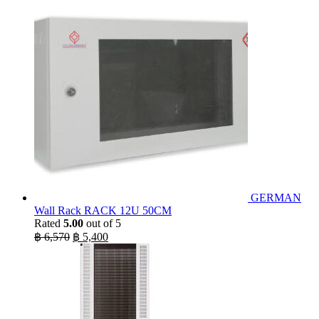
was:
is:
฿ 17,200.
฿ 14,600.
GERMAN
Wall Rack RACK 12U 50CM
Rated
5.00
out of 5
Original
Current
฿
6,570
฿
5,400
price
price
was:
is:
฿ 6,570.
฿ 5,400.