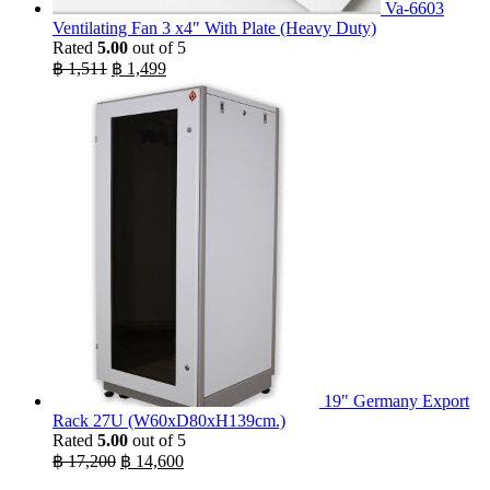
Va-6603
Ventilating Fan 3 x4″ With Plate (Heavy Duty)
Rated
5.00
out of 5
Original
Current
฿
1,511
฿
1,499
price
price
was:
is:
฿ 1,511.
฿ 1,499.
19" Germany Export
Rack 27U (W60xD80xH139cm.)
Rated
5.00
out of 5
Original
Current
฿
17,200
฿
14,600
price
price