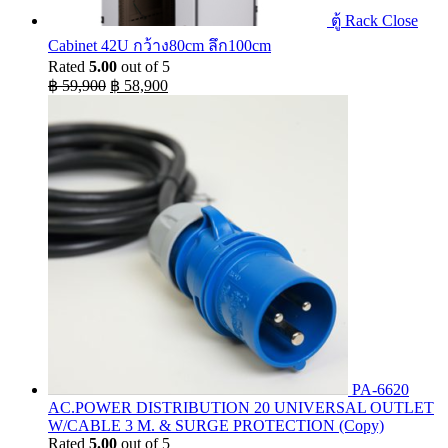
ตู้ Rack Close
Cabinet 42U กว้าง80cm ลึก100cm
Rated
5.00
out of 5
Original
Current
฿
59,900
฿
58,900
price
price
was:
is:
฿ 59,900.
฿ 58,900.
PA-6620
AC.POWER DISTRIBUTION 20 UNIVERSAL OUTLET
W/CABLE 3 M. & SURGE PROTECTION (Copy)
Rated
5.00
out of 5