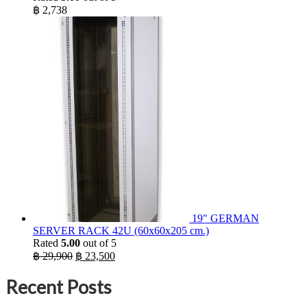
฿
2,738
19" GERMAN
SERVER RACK 42U (60x60x205 cm.)
Rated
5.00
out of 5
Original
Current
฿
29,900
฿
23,500
price
price
was:
is:
Recent Posts
฿ 29,900.
฿ 23,500.