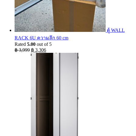
ตู้ WALL
RACK 6U ความลึก 60 cm
Rated
5.00
out of 5
Original
Current
฿
3,999
฿
3,306
price
price
was:
is:
฿ 3,999.
฿ 3,306.