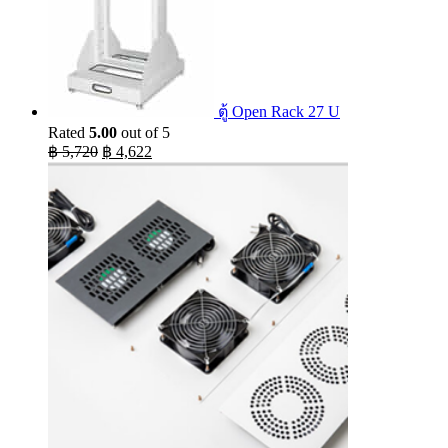
ตู้ Open Rack 27 U
Rated
5.00
out of 5
Original
Current
฿
5,720
฿
4,622
price
price
was:
is:
฿ 5,720.
฿ 4,622.