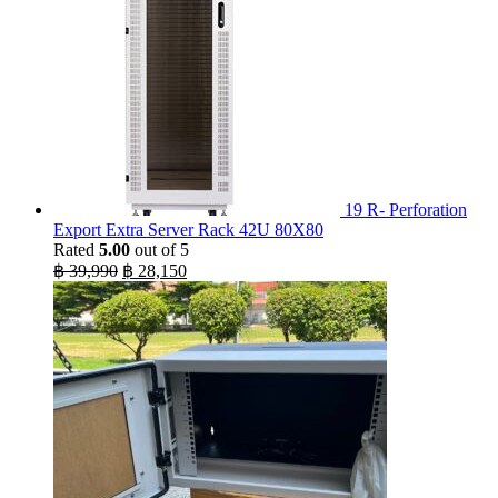
19 R- Perforation
Export Extra Server Rack 42U 80X80
Rated
5.00
out of 5
Original
Current
฿
39,990
฿
28,150
price
price
was:
is:
฿ 39,990.
฿ 28,150.