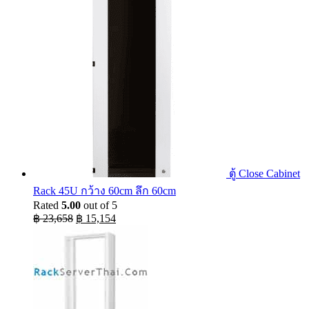
ตู้ Close Cabinet
Rack 45U กว้าง 60cm ลึก 60cm
Rated
5.00
out of 5
Original
Current
฿
23,658
฿
15,154
price
price
was:
is:
฿ 23,658.
฿ 15,154.