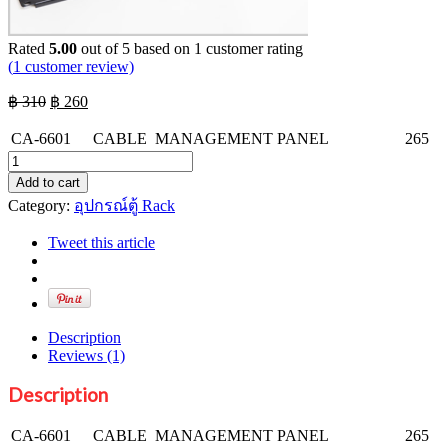
Rated
5.00
out of 5 based on
1
customer rating
(
1
customer review)
Original
Current
฿
310
฿
260
price
price
was:
is:
CA-6601
CABLE MANAGEMENT PANEL
265
฿ 310.
฿ 260.
CABLE
MANAGEMENT
Add to cart
PANEL
Category:
อุปกรณ์ตู้ Rack
quantity
Tweet this article
Description
Reviews (1)
Description
CA-6601
CABLE MANAGEMENT PANEL
265