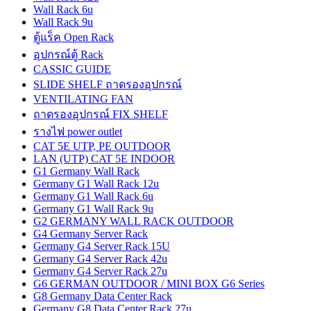
Wall Rack 6u
Wall Rack 9u
ตู้แร็ค Open Rack
อุปกรณ์ตู้ Rack
CASSIC GUIDE
SLIDE SHELF ถาดรองอุปกรณ์
VENTILATING FAN
ถาดรองอุปกรณ์ FIX SHELF
รางไฟ power outlet
CAT 5E UTP, PE OUTDOOR
LAN (UTP) CAT 5E INDOOR
G1 Germany Wall Rack
Germany G1 Wall Rack 12u
Germany G1 Wall Rack 6u
Germany G1 Wall Rack 9u
G2 GERMANY WALL RACK OUTDOOR
G4 Germany Server Rack
Germany G4 Server Rack 15U
Germany G4 Server Rack 42u
Germany G4 Server Rack 27u
G6 GERMAN OUTDOOR / MINI BOX G6 Series
G8 Germany Data Center Rack
Germany G8 Data Center Rack 27u