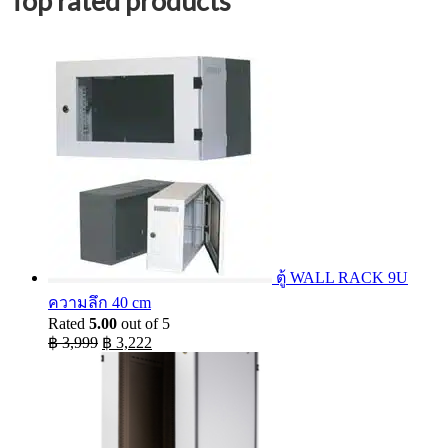
Top rated products
ตู้ WALL RACK 9U
ความลึก 40 cm
Rated
5.00
out of 5
Original
Current
฿
3,999
฿
3,222
price
price
was:
is:
฿ 3,999.
฿ 3,222.