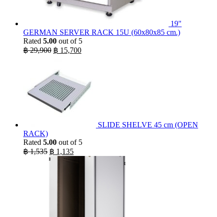
19"
GERMAN SERVER RACK 15U (60x80x85 cm.)
Rated
5.00
out of 5
Original
Current
฿
29,900
฿
15,700
price
price
was:
is:
฿ 29,900.
฿ 15,700.
SLIDE SHELVE 45 cm (OPEN
RACK)
Rated
5.00
out of 5
Original
Current
฿
1,535
฿
1,135
price
price
was:
is:
฿ 1,535.
฿ 1,135.