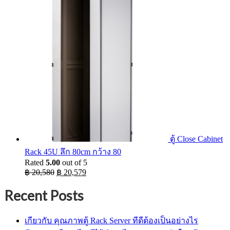
was:
is:
฿ 29,900.
฿ 25,038.
ตู้ Close Cabinet
Rack 45U ลึก 80cm กว้าง 80
Rated
5.00
out of 5
Original
Current
฿
20,580
฿
20,579
price
price
was:
is:
Recent Posts
฿ 20,580.
฿ 20,579.
เกียวกับ คุณภาพตู้ Rack Server ทีดีต้องเป็นอย่างไร