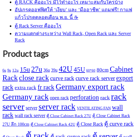
ตู้ RACK คืออะไร มีไว้ทำอะไร เหมาะสมกับใครบ้าง
อัปเกรดออฟฟิศให้ ‘เงียบ’ และ ‘มืออาชีพ’ แถมฟรี! กาแฟ
แก้วโปรดตลอดเดือน พ.ย. นี้ ☕
ตู้ Rack Server คืออะไร
ความแตกต่างระหว่าง Wall Rack, Open Rack และ Server
Rack
Product tags
42U
27u
Cabinet
15u
45U
80cm
36u
39u
12u
6u
9u
60*60
Rack
close rack
export
curve rack
curve rack server
Germany export rack
rack
fr rack
extra rack
rack
Germany rack
perforation
rack
open rack
server
server rack
wall
server
VENTILATING FAN
rack
wall rack server
ตู้ Close Cabinet Rack
ตู้ Close Cabinet Rack 27U
ตู้ curve rack
ตู้ Close Rack
27U ลึก 100cm
ตู้ Close Cabinet Rack 42U
ตู้ rack
ตู้ server
ตู้ rack curve rack
ตู้ wall