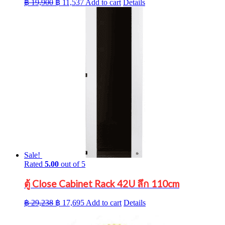
Original
Current
฿
19,900
฿
11,537
Add to cart
Details
price
price
was:
is:
฿ 19,900.
฿ 11,537.
Sale!
Rated
5.00
out of 5
ตู้ Close Cabinet Rack 42U ลึก 110cm
Original
Current
฿
29,238
฿
17,695
Add to cart
Details
price
price
was:
is: