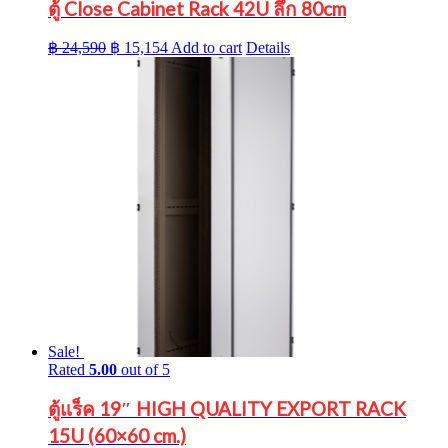
ตู้ Close Cabinet Rack 42U ลึก 80cm
Original
Current
฿
24,590
฿
15,154
Add to cart
Details
price
price
was:
is:
฿ 24,590.
฿ 15,154.
Sale!
Rated
5.00
out of 5
ตู้แร็ค 19″ HIGH QUALITY EXPORT RACK
15U (60×60 cm.)