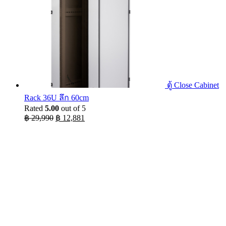
ตู้ Close Cabinet
Rack 36U ลึก 60cm
Rated
5.00
out of 5
Original
Current
฿
29,990
฿
12,881
price
price
was:
is:
฿ 29,990.
฿ 12,881.