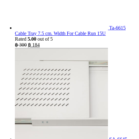
Ta-6615
Cable Tray 7.5 cm. Width For Cable Run 15U
Rated
5.00
out of 5
Original
Current
฿
300
฿
184
price
price
was:
is:
฿ 300.
฿ 184.