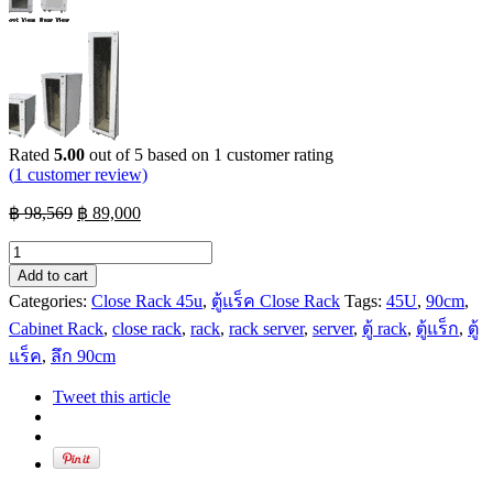
Rated
5.00
out of 5 based on
1
customer rating
(
1
customer review)
Original
Current
฿
98,569
฿
89,000
price
price
was:
is:
ตู้
฿ 98,569.
฿ 89,000.
Close
Add to cart
Cabinet
Categories:
Close Rack 45u
,
ตู้แร็ค Close Rack
Tags:
45U
,
90cm
,
Rack
Cabinet Rack
,
close rack
,
rack
,
rack server
,
server
,
ตู้ rack
,
ตู้แร็ก
,
ตู้
45U
แร็ค
,
ลึก 90cm
กว้าง
60cm
Tweet this article
ลึก
90cm
quantity