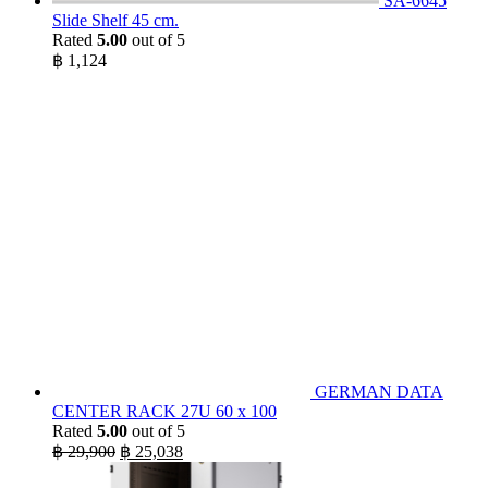
SA-6645
Slide Shelf 45 cm.
Rated
5.00
out of 5
฿
1,124
GERMAN DATA
CENTER RACK 27U 60 x 100
Rated
5.00
out of 5
Original
Current
฿
29,900
฿
25,038
price
price