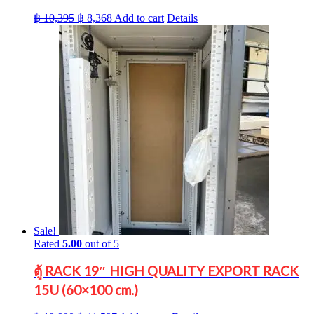
Original
Current
฿
10,395
฿
8,368
Add to cart
Details
price
price
was:
is:
฿ 10,395.
฿ 8,368.
Sale!
Rated
5.00
out of 5
ตู้ RACK 19″ HIGH QUALITY EXPORT RACK
15U (60×100 cm.)