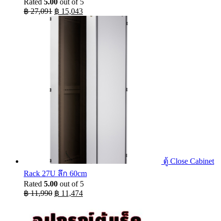
Rated
5.00
out of 5
Original
Current
฿
27,091
฿
15,043
price
price
was:
is:
฿ 27,091.
฿ 15,043.
ตู้ Close Cabinet
Rack 27U ลึก 60cm
Rated
5.00
out of 5
Original
Current
฿
11,990
฿
11,474
price
price
was:
is:
฿ 11,990.
฿ 11,474.