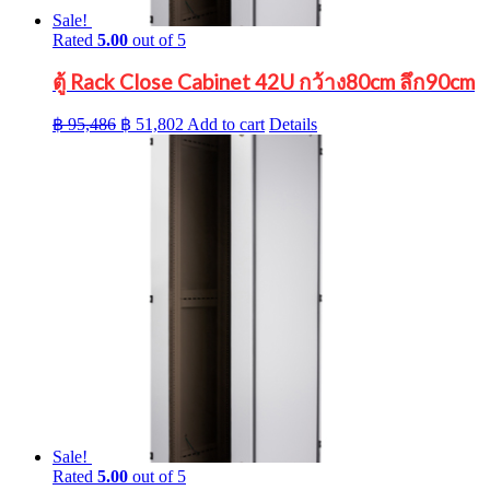
Sale!
Rated
5.00
out of 5
ตู้ Rack Close Cabinet 42U กว้าง80cm ลึก90cm
Original
Current
฿
95,486
฿
51,802
Add to cart
Details
price
price
was:
is:
฿ 95,486.
฿ 51,802.
Sale!
Rated
5.00
out of 5