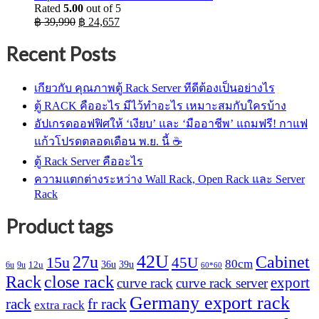
Rated
5.00
out of 5
Original
Current
฿
39,990
฿
24,657
price
price
was:
is:
Recent Posts
฿ 39,990.
฿ 24,657.
เกียวกับ คุณภาพตู้ Rack Server ทีดีต้องเป็นอย่างไร
ตู้ RACK คืออะไร มีไว้ทำอะไร เหมาะสมกับใครบ้าง
อัปเกรดออฟฟิศให้ ‘เงียบ’ และ ‘มืออาชีพ’ แถมฟรี! กาแฟ
แก้วโปรดตลอดเดือน พ.ย. นี้ ☕
ตู้ Rack Server คืออะไร
ความแตกต่างระหว่าง Wall Rack, Open Rack และ Server
Rack
Product tags
42U
27u
Cabinet
15u
45U
80cm
36u
39u
12u
6u
9u
60*60
Rack
close rack
export
curve rack
curve rack server
Germany export rack
rack
fr rack
extra rack