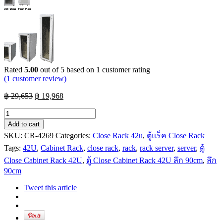
Rated
5.00
out of 5 based on
1
customer rating
(
1
customer review)
Original
Current
฿
29,653
฿
19,968
price
price
was:
is:
ตู้
฿ 29,653.
฿ 19,968.
Close
Add to cart
Cabinet
SKU:
CR-4269
Categories:
Close Rack 42u
,
ตู้แร็ค Close Rack
Rack
Tags:
42U
,
Cabinet Rack
,
close rack
,
rack
,
rack server
,
server
,
ตู้
42U
Close Cabinet Rack 42U
,
ตู้ Close Cabinet Rack 42U ลึก 90cm
,
ลึก
กว้าง
90cm
60cm
ลึก
Tweet this article
90cm
quantity