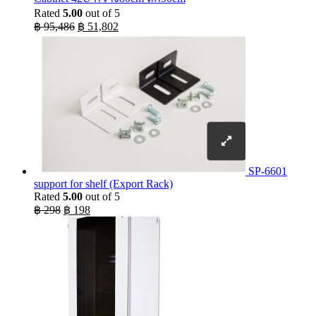
Rated
5.00
out of 5
Original
Current
฿
95,486
฿
51,802
price
price
was:
is:
฿ 95,486.
฿ 51,802.
SP-6601
support for shelf (Export Rack)
Rated
5.00
out of 5
Original
Current
฿
298
฿
198
price
price
was:
is:
฿ 298.
฿ 198.