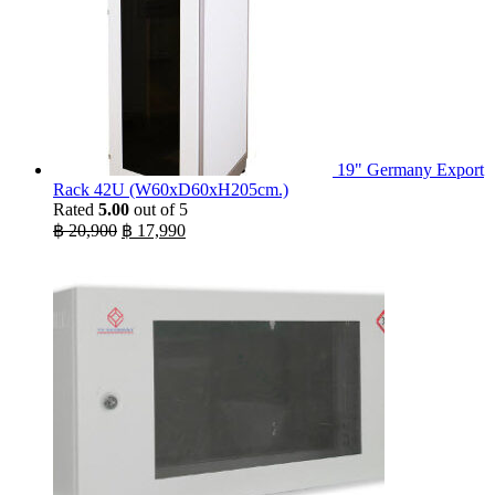
19" Germany Export
Rack 42U (W60xD60xH205cm.)
Rated
5.00
out of 5
Original
Current
฿
20,900
฿
17,990
price
price
was:
is:
฿ 20,900.
฿ 17,990.