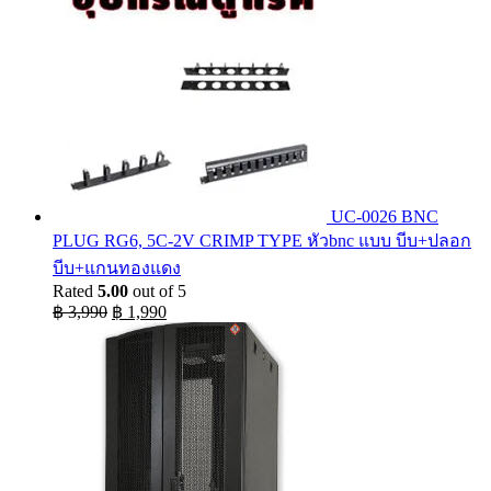
UC-0026 BNC
PLUG RG6, 5C-2V CRIMP TYPE หัวbnc แบบ บีบ+ปลอก
บีบ+แกนทองแดง
Rated
5.00
out of 5
Original
Current
฿
3,990
฿
1,990
price
price
was:
is:
฿ 3,990.
฿ 1,990.