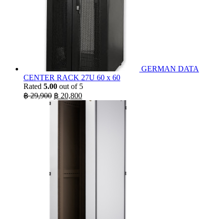
GERMAN DATA
CENTER RACK 27U 60 x 60
Rated
5.00
out of 5
Original
Current
฿
29,900
฿
20,800
price
price
was:
is:
฿ 29,900.
฿ 20,800.