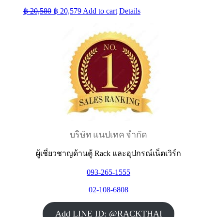
Original
Current
฿
20,580
฿
20,579
Add to cart
Details
price
price
was:
is:
฿ 20,580.
฿ 20,579.
บริษัท แนปเทค จำกัด
ผู้เชี่ยวชาญด้านตู้ Rack และอุปกรณ์เน็ตเวิร์ก
093-265-1555
02-108-6808
Add LINE ID: @RACKTHAI