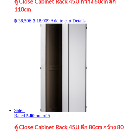
ตู้ Close Cabinet Rack 45U กว้าง 60cm ลึก
110cm
Original
Current
฿
36,596
฿
18,909
Add to cart
Details
price
price
was:
is:
฿ 36,596.
฿ 18,909.
Sale!
Rated
5.00
out of 5
ตู้ Close Cabinet Rack 45U ลึก 80cm กว้าง 80