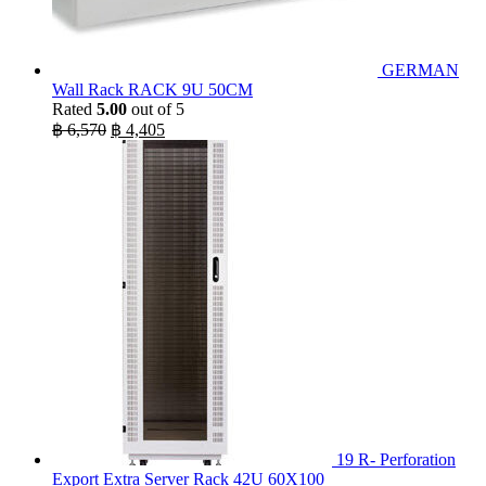
GERMAN
Wall Rack RACK 9U 50CM
Rated
5.00
out of 5
Original
Current
฿
6,570
฿
4,405
price
price
was:
is:
฿ 6,570.
฿ 4,405.
19 R- Perforation
Export Extra Server Rack 42U 60X100