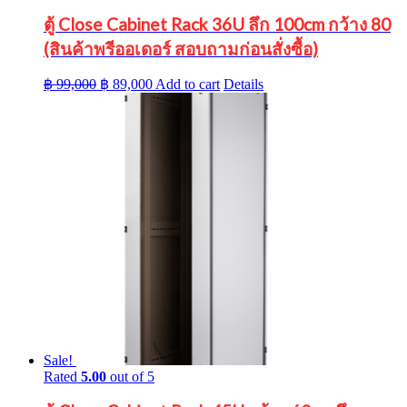
ตู้ Close Cabinet Rack 36U ลึก 100cm กว้าง 80
(สินค้าพรีออเดอร์ สอบถามก่อนสั่งซื้อ)
Original
Current
฿
99,000
฿
89,000
Add to cart
Details
price
price
was:
is:
฿ 99,000.
฿ 89,000.
Sale!
Rated
5.00
out of 5