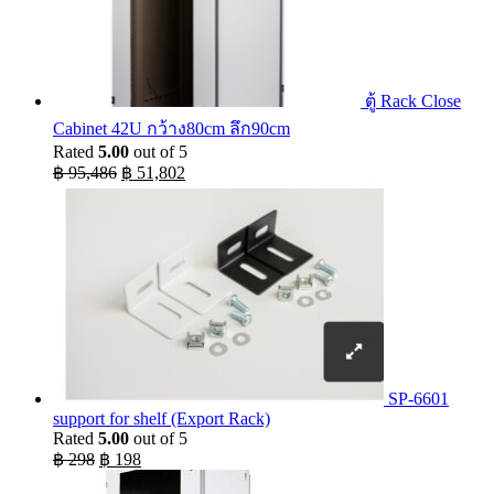
ตู้ Rack Close
Cabinet 42U กว้าง80cm ลึก90cm
Rated
5.00
out of 5
Original
Current
฿
95,486
฿
51,802
price
price
was:
is:
฿ 95,486.
฿ 51,802.
SP-6601
support for shelf (Export Rack)
Rated
5.00
out of 5
Original
Current
฿
298
฿
198
price
price