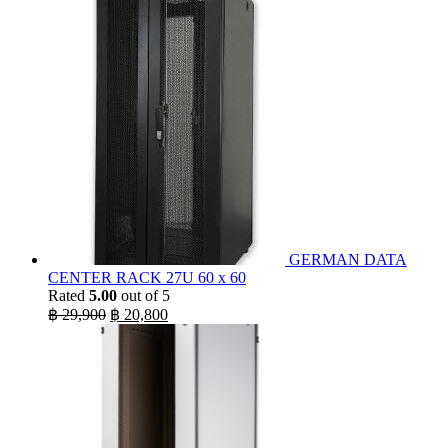
฿ 3,990.
฿ 1,990.
GERMAN DATA
CENTER RACK 27U 60 x 60
Rated
5.00
out of 5
Original
Current
฿
29,900
฿
20,800
price
price
was:
is:
฿ 29,900.
฿ 20,800.