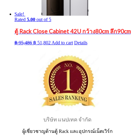
Sale!
Rated
5.00
out of 5
ตู้ Rack Close Cabinet 42U กว้าง80cm ลึก90cm
Original
Current
฿
95,486
฿
51,802
Add to cart
Details
price
price
was:
is:
฿ 95,486.
฿ 51,802.
บริษัท แนปเทค จำกัด
ผู้เชี่ยวชาญด้านตู้ Rack และอุปกรณ์เน็ตเวิร์ก