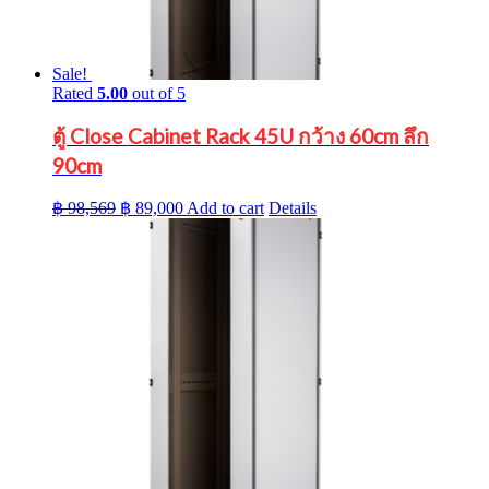
Sale!
Rated
5.00
out of 5
ตู้ Close Cabinet Rack 45U กว้าง 60cm ลึก
90cm
Original
Current
฿
98,569
฿
89,000
Add to cart
Details
price
price
was:
is:
฿ 98,569.
฿ 89,000.