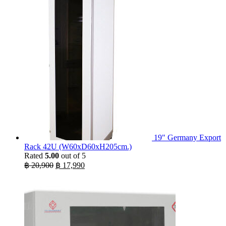
was:
is:
฿ 298.
฿ 198.
19" Germany Export
Rack 42U (W60xD60xH205cm.)
Rated
5.00
out of 5
Original
Current
฿
20,900
฿
17,990
price
price
was:
is:
฿ 20,900.
฿ 17,990.