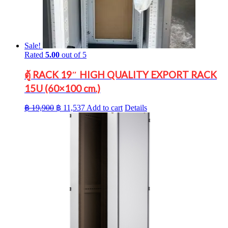
Sale!
Rated
5.00
out of 5
ตู้ RACK 19″ HIGH QUALITY EXPORT RACK
15U (60×100 cm.)
Original
Current
฿
19,900
฿
11,537
Add to cart
Details
price
price
was:
is:
฿ 19,900.
฿ 11,537.