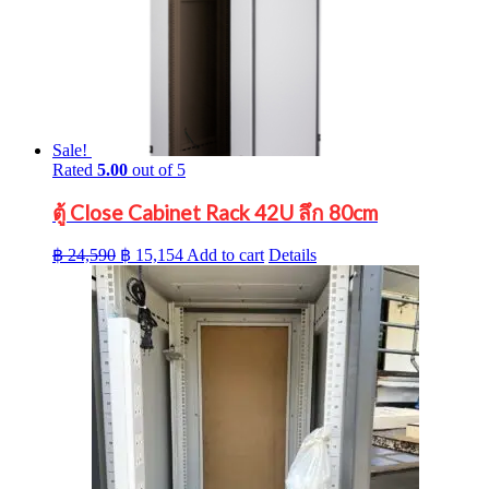
Sale!
Rated
5.00
out of 5
ตู้ Close Cabinet Rack 42U ลึก 80cm
Original
Current
฿
24,590
฿
15,154
Add to cart
Details
price
price
was:
is:
฿ 24,590.
฿ 15,154.