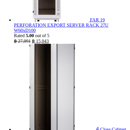
FAR 19
PERFORATION EXPORT SERVER RACK 27U
W60xD100
Rated
5.00
out of 5
Original
Current
฿
27,091
฿
15,043
price
price
was:
is:
฿ 27,091.
฿ 15,043.
ตู้ Close Cabinet