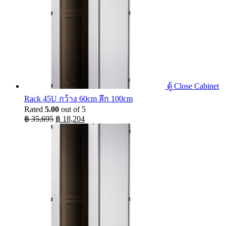
ตู้ Close Cabinet
Rack 45U กว้าง 60cm ลึก 100cm
Rated
5.00
out of 5
Original
Current
฿
35,695
฿
18,204
price
price
was:
is:
฿ 35,695.
฿ 18,204.