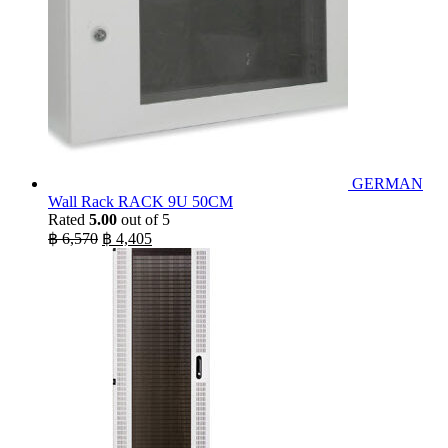
GERMAN
Wall Rack RACK 9U 50CM
Rated
5.00
out of 5
Original
Current
฿
6,570
฿
4,405
price
price
was:
is:
฿ 6,570.
฿ 4,405.