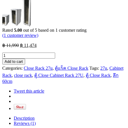
Rated
5.00
out of 5 based on
1
customer rating
(
1
customer review)
Original
Current
฿
11,990
฿
11,474
price
price
was:
is:
ตู้
฿ 11,990.
฿ 11,474.
Close
Add to cart
Cabinet
Categories:
Close Rack 27u
,
ตู้แร็ค Close Rack
Tags:
27u
,
Cabinet
Rack
Rack
,
close rack
,
ตู้ Close Cabinet Rack 27U
,
ตู้ Close Rack
,
ลึก
27U
60cm
ลึก
60cm
Tweet this article
quantity
Description
Reviews (1)