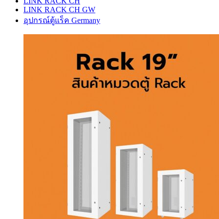
LINK RACK CH
LINK RACK CH GW
อุปกรณ์ตู้แร็ค Germany