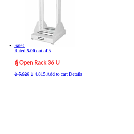
Sale!
Rated
5.00
out of 5
ตู้ Open Rack 36 U
Original
Current
฿
5,920
฿
4,815
Add to cart
Details
price
price
was:
is:
฿ 5,920.
฿ 4,815.