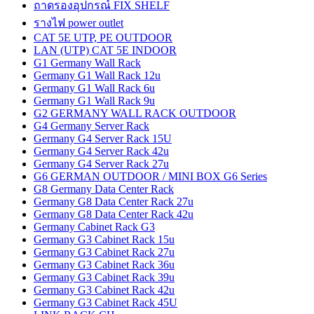
ถาดรองอุปกรณ์ FIX SHELF
รางไฟ power outlet
CAT 5E UTP, PE OUTDOOR
LAN (UTP) CAT 5E INDOOR
G1 Germany Wall Rack
Germany G1 Wall Rack 12u
Germany G1 Wall Rack 6u
Germany G1 Wall Rack 9u
G2 GERMANY WALL RACK OUTDOOR
G4 Germany Server Rack
Germany G4 Server Rack 15U
Germany G4 Server Rack 42u
Germany G4 Server Rack 27u
G6 GERMAN OUTDOOR / MINI BOX G6 Series
G8 Germany Data Center Rack
Germany G8 Data Center Rack 27u
Germany G8 Data Center Rack 42u
Germany Cabinet Rack G3
Germany G3 Cabinet Rack 15u
Germany G3 Cabinet Rack 27u
Germany G3 Cabinet Rack 36u
Germany G3 Cabinet Rack 39u
Germany G3 Cabinet Rack 42u
Germany G3 Cabinet Rack 45U