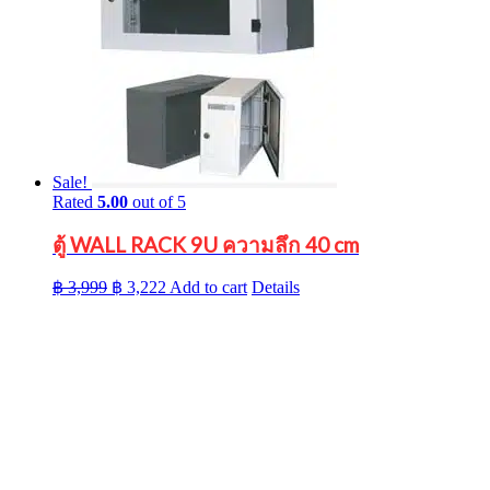
Sale!
Rated
5.00
out of 5
ตู้ WALL RACK 9U ความลึก 40 cm
Original
Current
฿
3,999
฿
3,222
Add to cart
Details
price
price
was:
is:
฿ 3,999.
฿ 3,222.