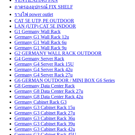
VENTILATING FAN
ถาดรองอุปกรณ์ FIX SHELF
รางไฟ power outlet
CAT 5E UTP, PE OUTDOOR
LAN (UTP) CAT 5E INDOOR
G1 Germany Wall Rack
Germany G1 Wall Rack 12u
Germany G1 Wall Rack 6u
Germany G1 Wall Rack 9u
G2 GERMANY WALL RACK OUTDOOR
G4 Germany Server Rack
Germany G4 Server Rack 15U
Germany G4 Server Rack 42u
Germany G4 Server Rack 27u
G6 GERMAN OUTDOOR / MINI BOX G6 Series
G8 Germany Data Center Rack
Germany G8 Data Center Rack 27u
Germany G8 Data Center Rack 42u
Germany Cabinet Rack G3
Germany G3 Cabinet Rack 15u
Germany G3 Cabinet Rack 27u
Germany G3 Cabinet Rack 36u
Germany G3 Cabinet Rack 39u
Germany G3 Cabinet Rack 42u
Germany G3 Cabinet Rack 45U