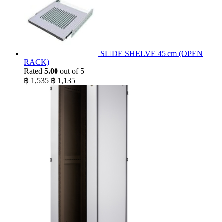
฿ 29,900.
฿ 15,700.
SLIDE SHELVE 45 cm (OPEN
RACK)
Rated
5.00
out of 5
Original
Current
฿
1,535
฿
1,135
price
price
was:
is:
฿ 1,535.
฿ 1,135.