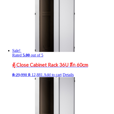
Sale!
Rated
5.00
out of 5
ตู้ Close Cabinet Rack 36U ลึก 60cm
Original
Current
฿
29,990
฿
12,881
Add to cart
Details
price
price
was:
is:
฿ 29,990.
฿ 12,881.