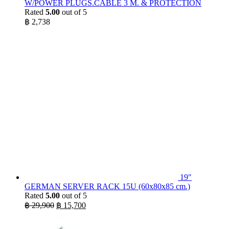
W/POWER PLUGS.CABLE 3 M. & PROTECTION
Rated
5.00
out of 5
฿
2,738
19"
GERMAN SERVER RACK 15U (60x80x85 cm.)
Rated
5.00
out of 5
Original
Current
฿
29,900
฿
15,700
price
price
was:
is: