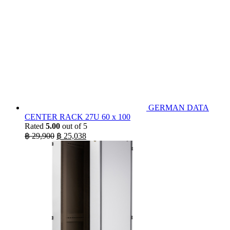
GERMAN DATA
CENTER RACK 27U 60 x 100
Rated
5.00
out of 5
Original
Current
฿
29,900
฿
25,038
price
price
was:
is:
฿ 29,900.
฿ 25,038.