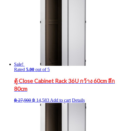
Sale!
Rated
5.00
out of 5
ตู้ Close Cabinet Rack 36U กว้าง 60cm ลึก
80cm
Original
Current
฿
27,900
฿
14,583
Add to cart
Details
price
price
was:
is:
฿ 27,900.
฿ 14,583.