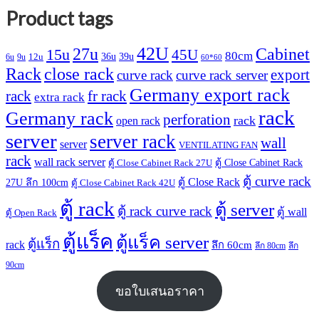
Product tags
42U
27u
Cabinet
15u
45U
80cm
36u
39u
12u
6u
9u
60*60
Rack
close rack
export
curve rack
curve rack server
Germany export rack
rack
fr rack
extra rack
rack
Germany rack
perforation
rack
open rack
server
server rack
wall
server
VENTILATING FAN
rack
wall rack server
ตู้ Close Cabinet Rack
ตู้ Close Cabinet Rack 27U
ตู้ curve rack
ตู้ Close Rack
27U ลึก 100cm
ตู้ Close Cabinet Rack 42U
ตู้ rack
ตู้ server
ตู้ rack curve rack
ตู้ wall
ตู้ Open Rack
ตู้แร็ค
ตู้แร็ค server
ตู้แร็ก
rack
ลึก 60cm
ลึก 80cm
ลึก
90cm
ขอใบเสนอราคา