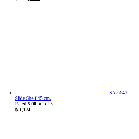
price
price
was:
is:
฿ 300.
฿ 184.
SA-6645
Slide Shelf 45 cm.
Rated
5.00
out of 5
฿
1,124