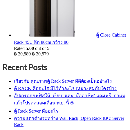
ตู้ Close Cabinet
Rack 45U ลึก 80cm กว้าง 80
Rated
5.00
out of 5
Original
Current
฿
20,580
฿
20,579
price
price
was:
is:
Recent Posts
฿ 20,580.
฿ 20,579.
เกียวกับ คุณภาพตู้ Rack Server ทีดีต้องเป็นอย่างไร
ตู้ RACK คืออะไร มีไว้ทำอะไร เหมาะสมกับใครบ้าง
อัปเกรดออฟฟิศให้ ‘เงียบ’ และ ‘มืออาชีพ’ แถมฟรี! กาแฟ
แก้วโปรดตลอดเดือน พ.ย. นี้ ☕
ตู้ Rack Server คืออะไร
ความแตกต่างระหว่าง Wall Rack, Open Rack และ Server
Rack