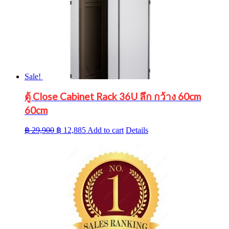
Sale!
ตู้ Close Cabinet Rack 36U ลึก กว้าง 60cm
60cm
Original
Current
฿
29,900
฿
12,885
Add to cart
Details
price
price
was:
is:
฿ 29,900.
฿ 12,885.