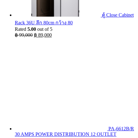
ตู้ Close Cabinet
Rack 36U ลึก 80cm กว้าง 80
Rated
5.00
out of 5
Original
Current
฿
99,000
฿
89,000
price
price
was:
is:
฿ 99,000.
฿ 89,000.
PA-6612B/R
30 AMPS POWER DISTRIBUTION 12 OUTLET