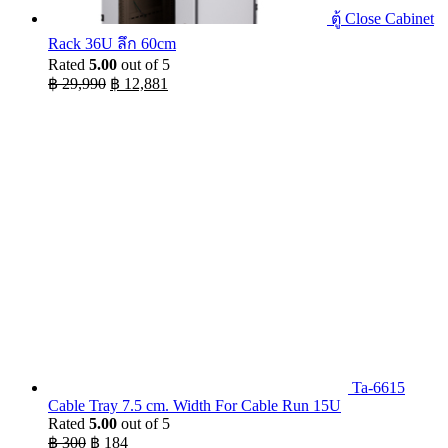
ตู้ Close Cabinet
Rack 36U ลึก 60cm
Rated
5.00
out of 5
Original
Current
฿
29,990
฿
12,881
price
price
was:
is:
฿ 29,990.
฿ 12,881.
Ta-6615
Cable Tray 7.5 cm. Width For Cable Run 15U
Rated
5.00
out of 5
Original
Current
฿
300
฿
184