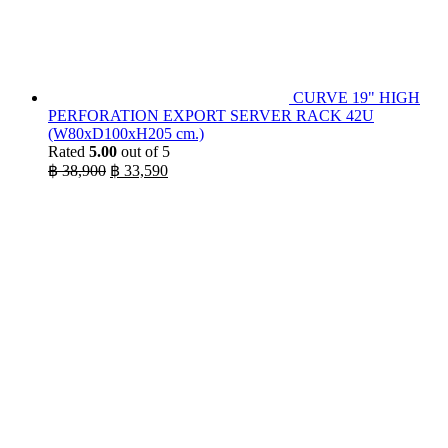
CURVE 19" HIGH
PERFORATION EXPORT SERVER RACK 42U
(W80xD100xH205 cm.)
Rated
5.00
out of 5
Original
Current
฿
38,900
฿
33,590
price
price
was:
is:
฿ 38,900.
฿ 33,590.