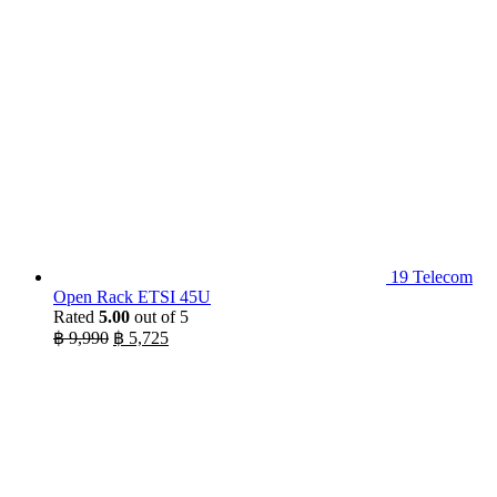
19 Telecom
Open Rack ETSI 45U
Rated
5.00
out of 5
Original
Current
฿
9,990
฿
5,725
price
price
was:
is:
฿ 9,990.
฿ 5,725.