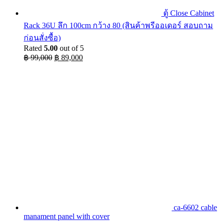
ตู้ Close Cabinet
Rack 36U ลึก 100cm กว้าง 80 (สินค้าพรีออเดอร์ สอบถาม
ก่อนสั่งซื้อ)
Rated
5.00
out of 5
Original
Current
฿
99,000
฿
89,000
price
price
was:
is:
฿ 99,000.
฿ 89,000.
ca-6602 cable
manament panel with cover