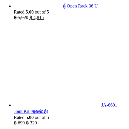
ตู้ Open Rack 36 U
Rated
5.00
out of 5
Original
Current
฿
5,920
฿
4,815
price
price
was:
is:
฿ 5,920.
฿ 4,815.
JA-6601
Joint Kit (ชุดต่อตู้)
Rated
5.00
out of 5
Original
Current
฿
699
฿
329
price
price