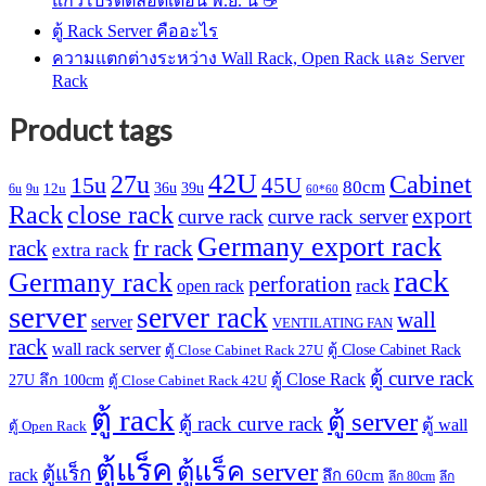
แก้วโปรดตลอดเดือน พ.ย. นี้ ☕
ตู้ Rack Server คืออะไร
ความแตกต่างระหว่าง Wall Rack, Open Rack และ Server
Rack
Product tags
42U
27u
Cabinet
15u
45U
80cm
36u
39u
12u
6u
9u
60*60
Rack
close rack
export
curve rack
curve rack server
Germany export rack
rack
fr rack
extra rack
rack
Germany rack
perforation
rack
open rack
server
server rack
wall
server
VENTILATING FAN
rack
wall rack server
ตู้ Close Cabinet Rack
ตู้ Close Cabinet Rack 27U
ตู้ curve rack
ตู้ Close Rack
27U ลึก 100cm
ตู้ Close Cabinet Rack 42U
ตู้ rack
ตู้ server
ตู้ rack curve rack
ตู้ wall
ตู้ Open Rack
ตู้แร็ค
ตู้แร็ค server
ตู้แร็ก
rack
ลึก 60cm
ลึก 80cm
ลึก