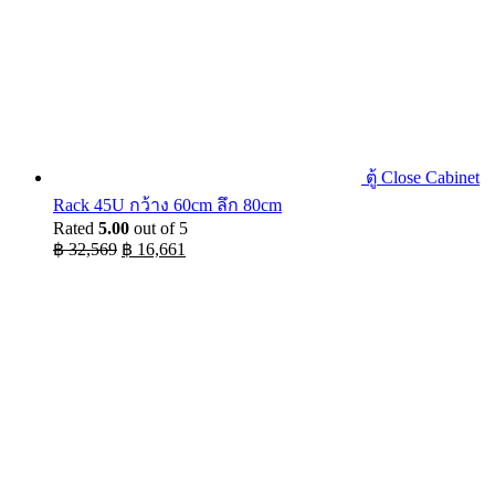
ตู้ Close Cabinet
Rack 45U กว้าง 60cm ลึก 80cm
Rated
5.00
out of 5
Original
Current
฿
32,569
฿
16,661
price
price
was:
is:
฿ 32,569.
฿ 16,661.