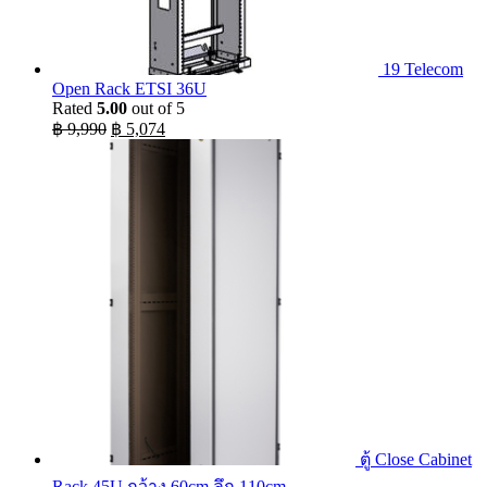
19 Telecom
Open Rack ETSI 36U
Rated
5.00
out of 5
Original
Current
฿
9,990
฿
5,074
price
price
was:
is:
฿ 9,990.
฿ 5,074.
ตู้ Close Cabinet
Rack 45U กว้าง 60cm ลึก 110cm