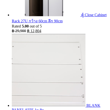
ตู้ Close Cabinet
Rack 27U กว้าง 60cm ลึก 90cm
Rated
5.00
out of 5
Original
Current
฿
29,900
฿
12,804
price
price
was:
is:
฿ 29,900.
฿ 12,804.
BLANK
PANEL SIZE 1u-8u