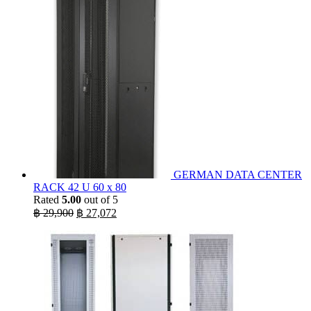
GERMAN DATA CENTER
RACK 42 U 60 x 80
Rated
5.00
out of 5
Original
Current
฿
29,900
฿
27,072
price
price
was:
is:
฿ 29,900.
฿ 27,072.