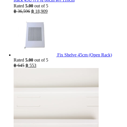
Rated
5.00
out of 5
Original
Current
฿
36,596
฿
18,909
price
price
was:
is:
฿ 36,596.
฿ 18,909.
Fix Shelve 45cm (Open Rack)
Rated
5.00
out of 5
Original
Current
฿
645
฿
553
price
price
was:
is:
฿ 645.
฿ 553.