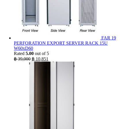
FAR 19
PERFORATION EXPORT SERVER RACK 15U
W60xD60
Rated
5.00
out of 5
Original
Current
฿
39,000
฿
10,851
price
price
was:
is:
฿ 39,000.
฿ 10,851.