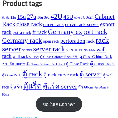
Product tags
42U
27u
Cabinet
15u
45U
80cm
36u
39u
12u
6u
9u
60*60
Rack
close rack
export
curve rack
curve rack server
Germany export rack
rack
fr rack
extra rack
rack
Germany rack
perforation
rack
open rack
server
server rack
wall
server
VENTILATING FAN
rack
wall rack server
ตู้ Close Cabinet Rack
ตู้ Close Cabinet Rack 27U
ตู้ curve rack
ตู้ Close Rack
27U ลึก 100cm
ตู้ Close Cabinet Rack 42U
ตู้ rack
ตู้ server
ตู้ rack curve rack
ตู้ wall
ตู้ Open Rack
ตู้แร็ค
ตู้แร็ค server
ตู้แร็ก
rack
ลึก 60cm
ลึก 80cm
ลึก
90cm
ขอใบเสนอราคา