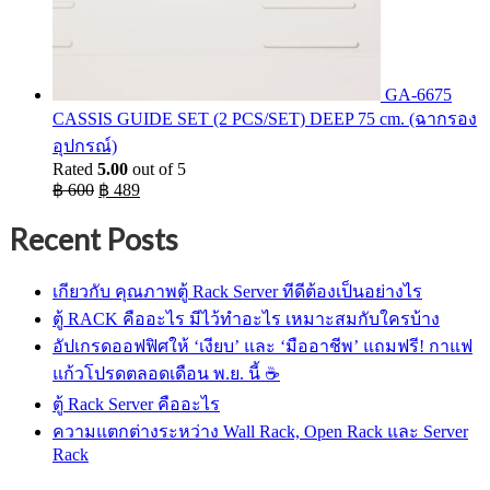
GA-6675
CASSIS GUIDE SET (2 PCS/SET) DEEP 75 cm. (ฉากรอง
อุปกรณ์)
Rated
5.00
out of 5
Original
Current
฿
600
฿
489
price
price
was:
is:
Recent Posts
฿ 600.
฿ 489.
เกียวกับ คุณภาพตู้ Rack Server ทีดีต้องเป็นอย่างไร
ตู้ RACK คืออะไร มีไว้ทำอะไร เหมาะสมกับใครบ้าง
อัปเกรดออฟฟิศให้ ‘เงียบ’ และ ‘มืออาชีพ’ แถมฟรี! กาแฟ
แก้วโปรดตลอดเดือน พ.ย. นี้ ☕
ตู้ Rack Server คืออะไร
ความแตกต่างระหว่าง Wall Rack, Open Rack และ Server
Rack