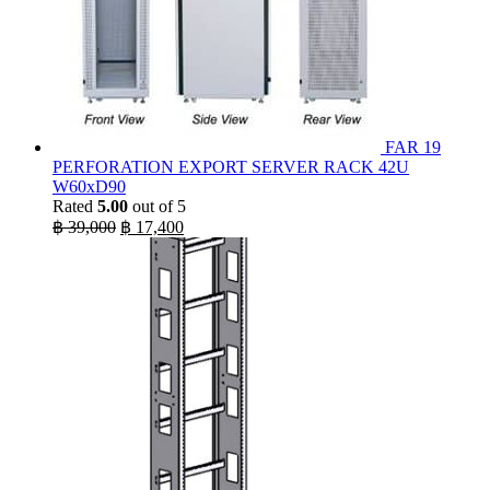
FAR 19
PERFORATION EXPORT SERVER RACK 42U
W60xD90
Rated
5.00
out of 5
Original
Current
฿
39,000
฿
17,400
price
price
was:
is:
฿ 39,000.
฿ 17,400.