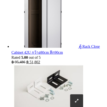
ตู้ Rack Close
Cabinet 42U กว้าง80cm ลึก90cm
Rated
5.00
out of 5
Original
Current
฿
95,486
฿
51,802
price
price
was:
is:
฿ 95,486.
฿ 51,802.