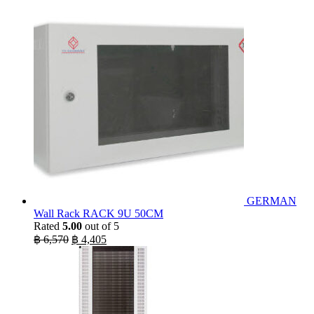
was:
is:
฿ 20,900.
฿ 17,990.
GERMAN
Wall Rack RACK 9U 50CM
Rated
5.00
out of 5
Original
Current
฿
6,570
฿
4,405
price
price
was:
is:
฿ 6,570.
฿ 4,405.