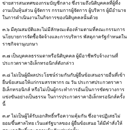
ข่ายสารสนเทศของกรมบัญชีกลาง ซึ่งรวมถึงนิติบุคคลที่ผู้ทิ้ง
งานเป็นหุ้นส่วน ผู้จัดการ กรรมการผู้จัดการ ผู้บริหาร ผู้มีอํานาจ
ในการดําเนินงานในกิจการของนิติบุคคลนั้นด้วย
๓.๖ มีคุณสมบัติและไม่มีลักษณะต้องห้ามตามที่คณะกรรมการ
นโยบายการจัดซื้อจัดจ้างและการบริหาร พัสดุภาครัฐกําหนดใน
ราชกิจจานุเบกษา
๓.๗ เป็นบุคคลธรรมดาหรือนิติบุคคล ผู้มีอาชีพรับจ้างงานที่
ประกวดราคาอิเล็กทรอนิกส์ดังกล่าว
๓.๘ ไม่เป็นผู้มีผลประโยชน์ร่วมกันกับผู้ยื่นข้อเสนอรายอื่นที่เข้า
ยื่นข้อเสนอให้แก่กรมสรรพากร ณ วัน ประกาศประกวดราคา
อิเล็กทรอนิกส์ หรือไม่เป็นผู้กระทําการอันเป็นการขัดขวางการ
แข่งขันอย่างเป็นธรรม ในการประกวดราคาอิเล็กทรอนิกส์ครั้ง
นี้
๓.๙ ไม่เป็นผู้ได้รับเอกสิทธิ์หรือความคุ้มกัน ซึ่งอาจปฏิเสธไม่
ยอมขึ้นศาลไทย เว้นแต่รัฐบาลของ ผู้ยื่นข้อเสนอ ได้มีคําสั่งให้