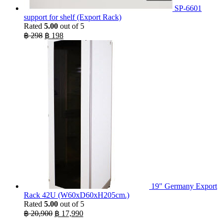
SP-6601
support for shelf (Export Rack)
Rated
5.00
out of 5
Original
Current
฿
298
฿
198
price
price
was:
is:
฿ 298.
฿ 198.
19" Germany Export
Rack 42U (W60xD60xH205cm.)
Rated
5.00
out of 5
Original
Current
฿
20,900
฿
17,990
price
price