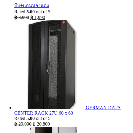
บีบ+แกนทองแดง
Rated
5.00
out of 5
Original
Current
฿
3,990
฿
1,990
price
price
was:
is:
฿ 3,990.
฿ 1,990.
GERMAN DATA
CENTER RACK 27U 60 x 60
Rated
5.00
out of 5
Original
Current
฿
29,900
฿
20,800
price
price