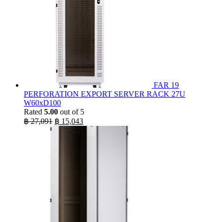
FAR 19
PERFORATION EXPORT SERVER RACK 27U
W60xD100
Rated
5.00
out of 5
Original
Current
฿
27,091
฿
15,043
price
price
was:
is:
฿ 27,091.
฿ 15,043.