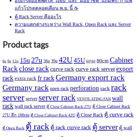
อัปเกรดออฟฟิศให้ ‘เงียบ’ และ ‘มืออาชีพ’ แถมฟรี! กาแฟ
แก้วโปรดตลอดเดือน พ.ย. นี้ ☕
ตู้ Rack Server คืออะไร
ความแตกต่างระหว่าง Wall Rack, Open Rack และ Server
Rack
Product tags
42U
27u
Cabinet
15u
45U
80cm
36u
39u
12u
6u
9u
60*60
Rack
close rack
export
curve rack
curve rack server
Germany export rack
rack
fr rack
extra rack
rack
Germany rack
perforation
rack
open rack
server
server rack
wall
server
VENTILATING FAN
rack
wall rack server
ตู้ Close Cabinet Rack
ตู้ Close Cabinet Rack 27U
ตู้ curve rack
ตู้ Close Rack
27U ลึก 100cm
ตู้ Close Cabinet Rack 42U
ตู้ rack
ตู้ server
ตู้ rack curve rack
ตู้ wall
ตู้ Open Rack