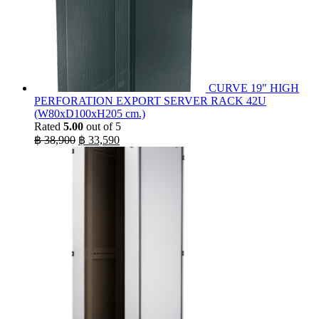
CURVE 19" HIGH
PERFORATION EXPORT SERVER RACK 42U
(W80xD100xH205 cm.)
Rated
5.00
out of 5
Original
Current
฿
38,900
฿
33,590
price
price
was:
is:
฿ 38,900.
฿ 33,590.