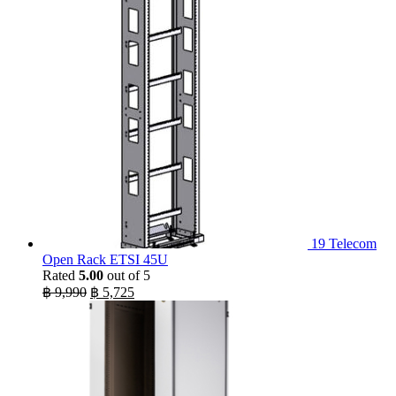
19 Telecom
Open Rack ETSI 45U
Rated
5.00
out of 5
Original
Current
฿
9,990
฿
5,725
price
price
was:
is:
฿ 9,990.
฿ 5,725.