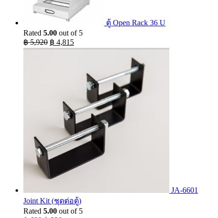
ตู้ Open Rack 36 U
Rated
5.00
out of 5
Original
Current
฿
5,920
฿
4,815
price
price
was:
is:
฿ 5,920.
฿ 4,815.
JA-6601
Joint Kit (ชุดต่อตู้)
Rated
5.00
out of 5