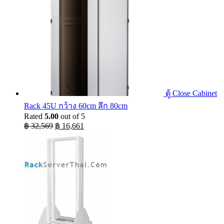
ตู้ Close Cabinet
Rack 45U กว้าง 60cm ลึก 80cm
Rated
5.00
out of 5
Original
Current
฿
32,569
฿
16,661
price
price
was:
is:
฿ 32,569.
฿ 16,661.